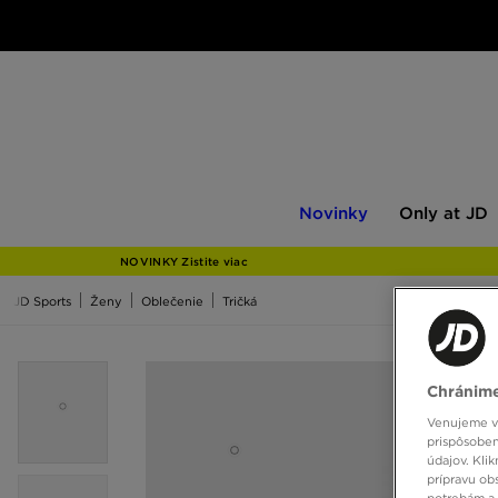
Novinky
Only
Novinky
Only at JD
at
JD
NOVINKY Zistite viac
JD Sports
Ženy
Oblečenie
Tričká
Chránime
Venujeme vš
prispôsoben
údajov. Kli
prípravu ob