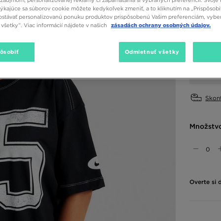
záujmom, personalizovanej reklamy či zapamätania si vybraných preferencií. Svoje 
týkajúce sa súborov cookie môžete kedykoľvek zmeniť, a to kliknutím na „Prispôsobi
Dostupné
stávať personalizovanú ponuku produktov prispôsobenú Vašim preferenciám, vybe
všetky”. Viac informácií nájdete v našich
zásadách ochrany osobných údajov.
Čierna
Vybrať v
pôsobiť
Odmietnuť všetky
XS
Skont
Množstv
Overte si 