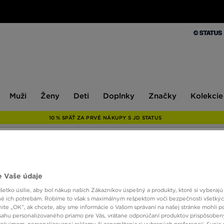
Muži
Ženy
Deti
Doplnky
Značky
Kolekcie
Muži
Ženy
Deti
Doplnky
Značky
Kolekcie
10 % SPÄŤ ZA PRVÉ NÁKUPY S JD STATUS
NIKE 
 Vaše údaje
etko úsilie, aby bol nákup našich Zákazníkov úspešný a produkty, ktoré si vyberajú 
é ich potrebám. Robíme to však s maximálnym rešpektom voči bezpečnosti všetký
30,00
knite „OK”, ak chcete, aby sme informácie o Vašom správaní na našej stránke mohli p
sahu personalizovaného priamo pre Vás, vrátane odporúčaní produktov prispôsobe