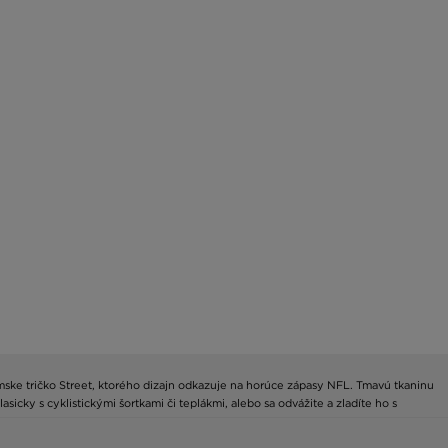
ámske tričko Street, ktorého dizajn odkazuje na horúce zápasy NFL. Tmavú tkaninu
icky s cyklistickými šortkami či teplákmi, alebo sa odvážite a zladíte ho s