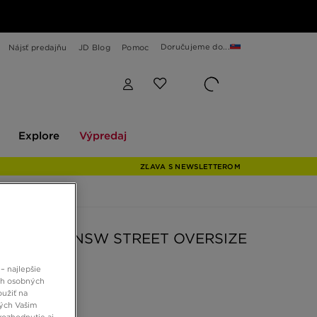
Doručujeme do...
Nájsť predajňu
JD Blog
Pomoc
Explore
Výpredaj
Explore
Výpredaj
ZĽAVA S NEWSLETTEROM
TRIČKO W NSW STREET OVERSIZE
– najlepšie
ch osobných
 €
oužiť na
ných Vašim