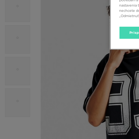
potrebám a 
nastavenia 
nechcete do
„Odmietnuť 
Pris