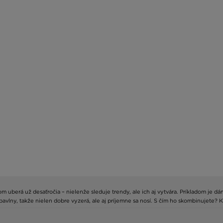
 uberá už desaťročia – nielenže sleduje trendy, ale ich aj vytvára. Príkladom je d
ny, takže nielen dobre vyzerá, ale aj príjemne sa nosí. S čím ho skombinujete? Klas