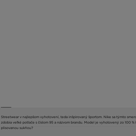
Streetwear v najlepšom vyhotovení, teda inšpirovaný športom. Nike sa týmto smerom
zdobia veľké potlače s číslom 95 a názvom brandu. Model je vyhotovený zo 100 % bavl
plisovanou sukňou?