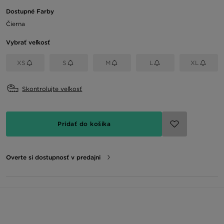
Dostupné Farby
Čierna
Vybrať veľkosť
XS
S
M
L
XL
Skontrolujte veľkosť
Pridať do košíka
Overte si dostupnosť v predajni