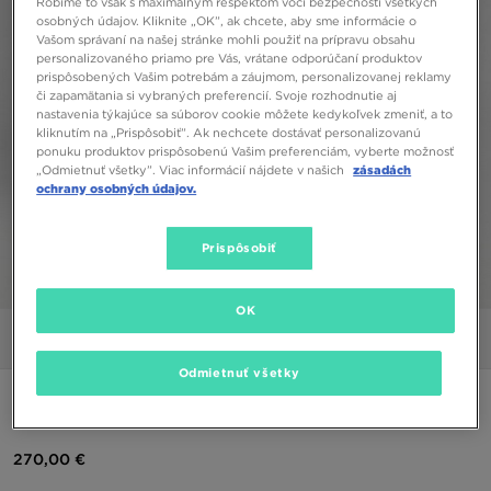
Robíme to však s maximálnym rešpektom voči bezpečnosti všetkých
osobných údajov. Kliknite „OK”, ak chcete, aby sme informácie o
Vašom správaní na našej stránke mohli použiť na prípravu obsahu
personalizovaného priamo pre Vás, vrátane odporúčaní produktov
prispôsobených Vašim potrebám a záujmom, personalizovanej reklamy
či zapamätania si vybraných preferencií. Svoje rozhodnutie aj
nastavenia týkajúce sa súborov cookie môžete kedykoľvek zmeniť, a to
kliknutím na „Prispôsobiť”. Ak nechcete dostávať personalizovanú
ponuku produktov prispôsobenú Vašim preferenciám, vyberte možnosť
„Odmietnuť všetky”. Viac informácií nájdete v našich
zásadách
ochrany osobných údajov.
Prispôsobiť
1/6
OK
Obrázky
Video
Odmietnuť všetky
NIKE CITY HOODED PARKA JACKET PARKA
270,00 €