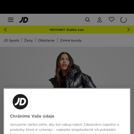
NOVINKY Zistite viac
JD Sports
Ženy
Oblečenie
Zimné bundy
Chránime Vaše údaje
Venujeme všetko úsilie, aby bol nákup našich Zákazníkov úspešný a
produkty, ktoré si vyberajú – najlepšie prispôsobené ich potrebám.