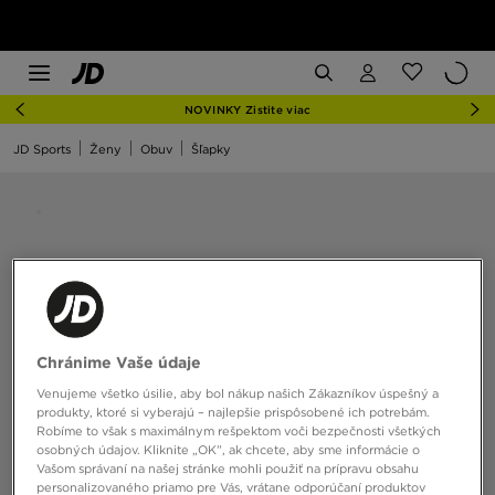
NOVINKY Zistite viac
JD Sports
Ženy
Obuv
Šľapky
Chránime Vaše údaje
Venujeme všetko úsilie, aby bol nákup našich Zákazníkov úspešný a
produkty, ktoré si vyberajú – najlepšie prispôsobené ich potrebám.
Robíme to však s maximálnym rešpektom voči bezpečnosti všetkých
osobných údajov. Kliknite „OK”, ak chcete, aby sme informácie o
Vašom správaní na našej stránke mohli použiť na prípravu obsahu
personalizovaného priamo pre Vás, vrátane odporúčaní produktov