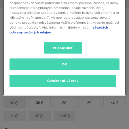
1/6
prispôsobených Vašim potrebám a záujmom, personalizovanej reklamy
či zapamätania si vybraných preferencií. Svoje rozhodnutie aj
nastavenia týkajúce sa súborov cookie môžete kedykoľvek zmeniť, a to
NIKE VICTORI ONE SLIDE
kliknutím na „Prispôsobiť”. Ak nechcete dostávať personalizovanú
ponuku produktov prispôsobenú Vašim preferenciám, vyberte možnosť
„Odmietnuť všetky”. Viac informácií nájdete v našich
zásadách
30,00 €
ochrany osobných údajov.
35,00 €
-14%
(Najnižšia cena za 30 dní pred zľavou)
35,00 €
-14%
(Počiatočná cena)
Prispôsobiť
Dostupné Farby
OK
Vybrať veľkosť
Odmietnuť všetky
EU
US
36
36,5
38
39
40,5
42
43
44,5