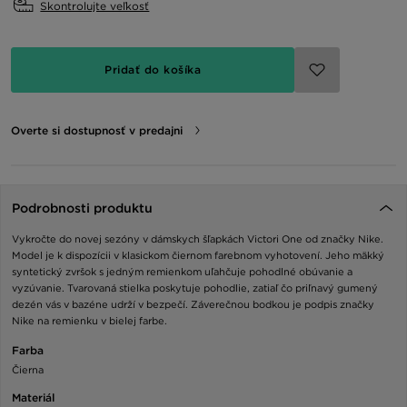
Skontrolujte veľkosť
Pridať do košíka
Overte si dostupnosť v predajni
Podrobnosti produktu
Vykročte do novej sezóny v dámskych šľapkách Victori One od značky Nike.
Model je k dispozícii v klasickom čiernom farebnom vyhotovení. Jeho mäkký
syntetický zvršok s jedným remienkom uľahčuje pohodlné obúvanie a
vyzúvanie. Tvarovaná stielka poskytuje pohodlie, zatiaľ čo priľnavý gumený
dezén vás v bazéne udrží v bezpečí. Záverečnou bodkou je podpis značky
Nike na remienku v bielej farbe.
Farba
Čierna
Materiál