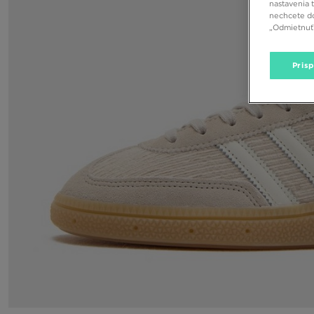
nastavenia 
nechcete do
„Odmietnuť 
Pris