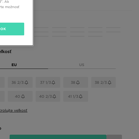
ť”. Ak
rte možnosť
 farby
OK
eľkosť
EU
US
36 2/3
37 1/3
38
38 2/3
40
40 2/3
41 1/3
rolujte veľkosť
o