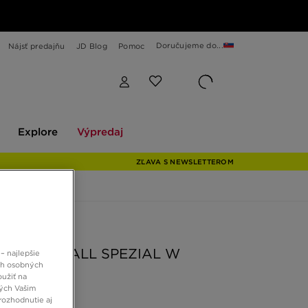
Doručujeme do...
Nájsť predajňu
JD Blog
Pomoc
Explore
Výpredaj
Explore
Výpredaj
ZĽAVA S NEWSLETTEROM
 JD
AS HANDBALL SPEZIAL W
– najlepšie
ch osobných
oužiť na
ných Vašim
 €
rozhodnutie aj