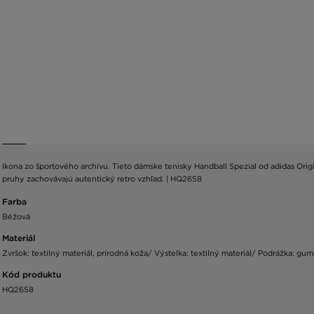
Ikona zo športového archívu. Tieto dámske tenisky Handball Spezial od adidas Or
pruhy zachovávajú autentický retro vzhľad. | HQ2658
Farba
Béžová
Materiál
Zvršok: textilný materiál, prírodná koža/ Výstelka: textilný materiál/ Podrážka: gum
Kód produktu
HQ2658