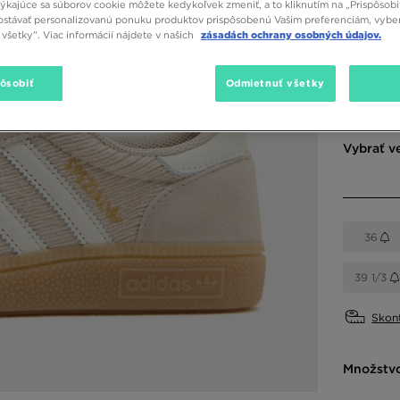
týkajúce sa súborov cookie môžete kedykoľvek zmeniť, a to kliknutím na „Prispôsobi
stávať personalizovanú ponuku produktov prispôsobenú Vašim preferenciám, vybe
všetky”. Viac informácií nájdete v našich
zásadách ochrany osobných údajov.
Dostupné
pôsobiť
Odmietnuť všetky
Vybrať v
36
39 1/3
Skont
Množstv