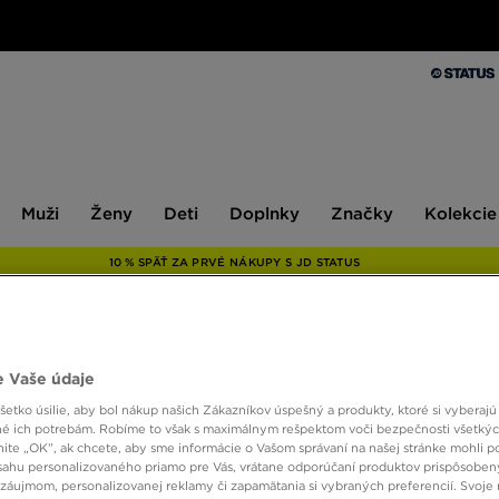
Muži
Ženy
Deti
Doplnky
Značky
Kolekcie
Muži
Ženy
Deti
Doplnky
Značky
Kolekcie
10 % SPÄŤ ZA PRVÉ NÁKUPY S JD STATUS
ONLY AT
 Vaše údaje
ADID
etko úsilie, aby bol nákup našich Zákazníkov úspešný a produkty, ktoré si vyberajú 
é ich potrebám. Robíme to však s maximálnym rešpektom voči bezpečnosti všetký
knite „OK”, ak chcete, aby sme informácie o Vašom správaní na našej stránke mohli p
sahu personalizovaného priamo pre Vás, vrátane odporúčaní produktov prispôsobe
52,00
záujmom, personalizovanej reklamy či zapamätania si vybraných preferencií. Svoje 