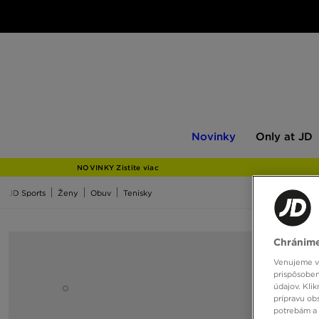
Novinky
Only
Novinky
Only at JD
at
JD
NOVINKY Zistite viac
JD Sports
Ženy
Obuv
Tenisky
Chránime
Venujeme vš
prispôsoben
údajov. Kli
prípravu ob
potrebám a 