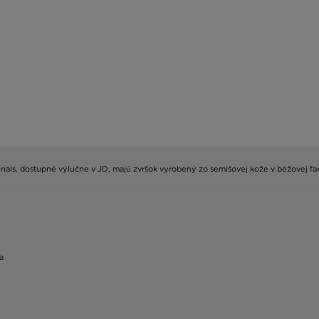
iginals, dostupné výlučne v JD, majú zvršok vyrobený zo semišovej kože v béžovej
a