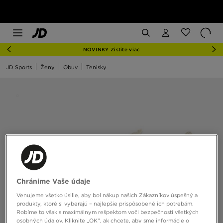
NOVINKY Zistite viac
JD Sports
Ženy
Obuv
Tenisky
Chránime Vaše údaje
Venujeme všetko úsilie, aby bol nákup našich Zákazníkov úspešný a
produkty, ktoré si vyberajú – najlepšie prispôsobené ich potrebám.
Robíme to však s maximálnym rešpektom voči bezpečnosti všetkých
osobných údajov. Kliknite „OK”, ak chcete, aby sme informácie o