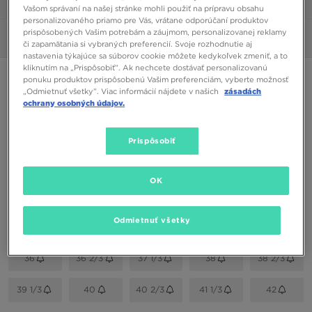
1/7
Vašom správaní na našej stránke mohli použiť na prípravu obsahu
personalizovaného priamo pre Vás, vrátane odporúčaní produktov
prispôsobených Vašim potrebám a záujmom, personalizovanej reklamy
Obrázky
360°
či zapamätania si vybraných preferencií. Svoje rozhodnutie aj
nastavenia týkajúce sa súborov cookie môžete kedykoľvek zmeniť, a to
kliknutím na „Prispôsobiť”. Ak nechcete dostávať personalizovanú
ADIDAS OZWEEGO KNIT
ponuku produktov prispôsobenú Vašim preferenciám, vyberte možnosť
„Odmietnuť všetky”. Viac informácií nájdete v našich
zásadách
ochrany osobných údajov.
115,00 €
Prispôsobiť
Dostupné Farby
Hnedá
OK
Vybrať veľkosť
EU
US
Odmietnuť všetky
36
36 2/3
37 1/3
38
38 2/3
39 1/3
40
40 2/3
41 1/3
42