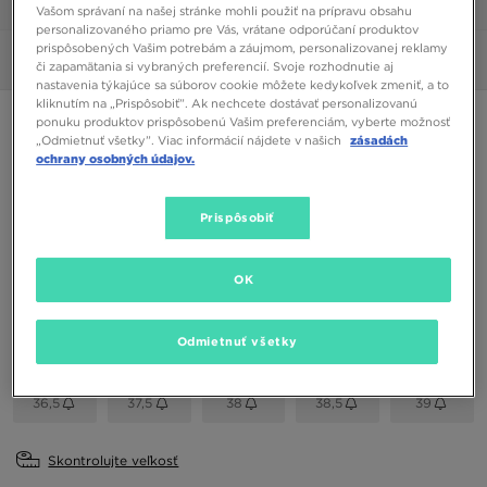
1/6
Vašom správaní na našej stránke mohli použiť na prípravu obsahu
personalizovaného priamo pre Vás, vrátane odporúčaní produktov
prispôsobených Vašim potrebám a záujmom, personalizovanej reklamy
Obrázky
360°
či zapamätania si vybraných preferencií. Svoje rozhodnutie aj
nastavenia týkajúce sa súborov cookie môžete kedykoľvek zmeniť, a to
kliknutím na „Prispôsobiť”. Ak nechcete dostávať personalizovanú
NIKE AF1 PIXEL
ponuku produktov prispôsobenú Vašim preferenciám, vyberte možnosť
„Odmietnuť všetky”. Viac informácií nájdete v našich
zásadách
ochrany osobných údajov.
130,00 €
Prispôsobiť
Dostupné Farby
Fialová
OK
Vybrať veľkosť
EU
US
Odmietnuť všetky
36,5
37,5
38
38,5
39
Skontrolujte veľkosť