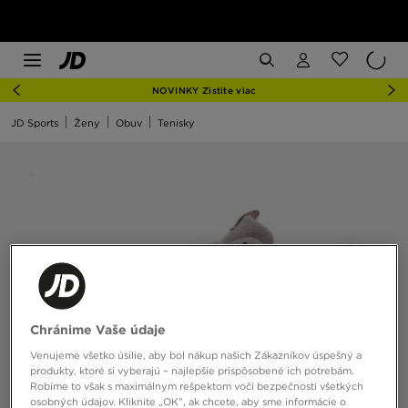
NOVINKY Zistite viac
JD Sports
Ženy
Obuv
Tenisky
Chránime Vaše údaje
Venujeme všetko úsilie, aby bol nákup našich Zákazníkov úspešný a
produkty, ktoré si vyberajú – najlepšie prispôsobené ich potrebám.
Robíme to však s maximálnym rešpektom voči bezpečnosti všetkých
osobných údajov. Kliknite „OK”, ak chcete, aby sme informácie o