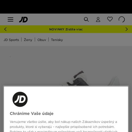
NOVINKY Zistite viac
JD Sports
Ženy
Obuv
Tenisky
Chránime Vaše údaje
Venujeme všetko úsilie, aby bol nákup našich Zákazníkov úspešný a
produkty, ktoré si vyberajú – najlepšie prispôsobené ich potrebám.
Robíme to však s maximálnym rešpektom voči bezpečnosti všetkých