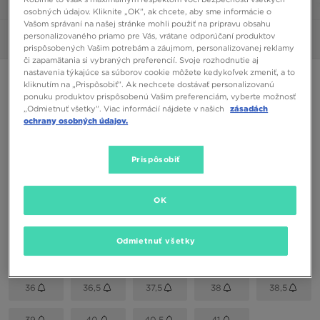
1/6
osobných údajov. Kliknite „OK”, ak chcete, aby sme informácie o
Vašom správaní na našej stránke mohli použiť na prípravu obsahu
personalizovaného priamo pre Vás, vrátane odporúčaní produktov
Obrázky
360°
prispôsobených Vašim potrebám a záujmom, personalizovanej reklamy
či zapamätania si vybraných preferencií. Svoje rozhodnutie aj
nastavenia týkajúce sa súborov cookie môžete kedykoľvek zmeniť, a to
ONLY AT JD
kliknutím na „Prispôsobiť”. Ak nechcete dostávať personalizovanú
ponuku produktov prispôsobenú Vašim preferenciám, vyberte možnosť
NIKE W AIR FORCE 1'07
„Odmietnuť všetky”. Viac informácií nájdete v našich
zásadách
ochrany osobných údajov.
58,00 €
Prispôsobiť
Dostupné Farby
Viacfarebná
OK
Vybrať veľkosť
Odmietnuť všetky
EU
US
36
36,5
37,5
38
38,5
39
40
40,5
41