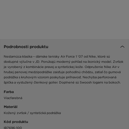
Podrobnosti produktu
Nestarnúca klasika – dámske tenisky Air Force 1 '07 od Nike, ktoré sú
dostupné výlučne v JD. Ponúkajú moderný pohľad na ikonický model. Zvršok
je vyrobený z kombinácie pravej a syntetickej kože. Odpruženie Nike Air v
hrubej penovej medzipodrážke zaisťuje pohodlnú chôdzu, zatiaľ čo gumová
podrážka s kruhovým vzorom poskytuje priľnavosť. Nechýba perforovaná
špička a vystužený členkový golier. Doplnené sú Swoosh logami na bokoch.
Farba
Viacfarebná
Materiál
Kožený zvršok / syntetická podrážka
Kód produktu
IB7696-100