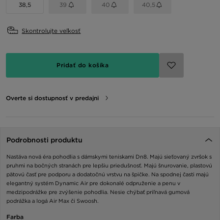
38,5
39
40
40,5
Skontrolujte veľkosť
Pridať do košíka
Overte si dostupnosť v predajni
Podrobnosti produktu
Nastáva nová éra pohodlia s dámskymi teniskami Dn8. Majú sieťovaný zvršok s
pruhmi na bočných stranách pre lepšiu priedušnosť. Majú šnurovanie, plastovú
pätovú časť pre podporu a dodatočnú vrstvu na špičke. Na spodnej časti majú
elegantný systém Dynamic Air pre dokonalé odpruženie a penu v
medzipodrážke pre zvýšenie pohodlia. Nesie chýbať priľnavá gumová
podrážka a logá Air Max či Swoosh.
Farba