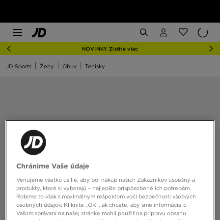
NOVINKY Zistite viac
JD Sports
Ženy
Obuv
Tenisky
Chránime Vaše údaje
Venujeme všetko úsilie, aby bol nákup našich Zákazníkov úspešný a
produkty, ktoré si vyberajú – najlepšie prispôsobené ich potrebám.
Robíme to však s maximálnym rešpektom voči bezpečnosti všetkých
osobných údajov. Kliknite „OK”, ak chcete, aby sme informácie o
Vašom správaní na našej stránke mohli použiť na prípravu obsahu