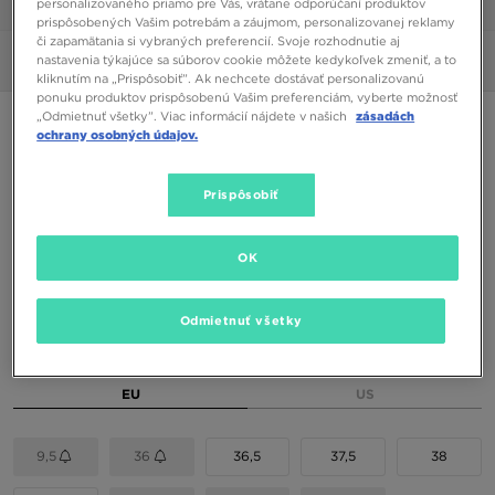
personalizovaného priamo pre Vás, vrátane odporúčaní produktov
1/6
prispôsobených Vašim potrebám a záujmom, personalizovanej reklamy
či zapamätania si vybraných preferencií. Svoje rozhodnutie aj
nastavenia týkajúce sa súborov cookie môžete kedykoľvek zmeniť, a to
Obrázky
360°
kliknutím na „Prispôsobiť”. Ak nechcete dostávať personalizovanú
ponuku produktov prispôsobenú Vašim preferenciám, vyberte možnosť
„Odmietnuť všetky”. Viac informácií nájdete v našich
zásadách
NIKE W AIR MAX DN8
ochrany osobných údajov.
92,00 €
Prispôsobiť
106,00 €
-13%
(Najnižšia cena za 30 dní pred zľavou)
190,00 €
-52%
(Počiatočná cena)
OK
Dostupné Farby
Odmietnuť všetky
Vybrať veľkosť
EU
US
9,5
36
36,5
37,5
38