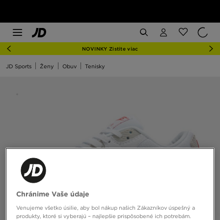
NOVINKY Zistite viac
JD Sports
Ženy
Obuv
Tenisky
Chránime Vaše údaje
Venujeme všetko úsilie, aby bol nákup našich Zákazníkov úspešný a
produkty, ktoré si vyberajú – najlepšie prispôsobené ich potrebám.