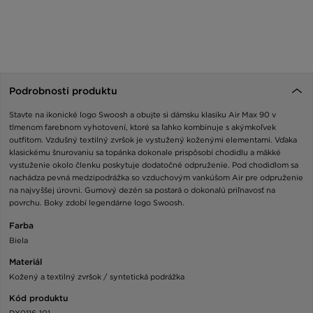
Podrobnosti produktu
Stavte na ikonické logo Swoosh a obujte si dámsku klasiku Air Max 90 v
tlmenom farebnom vyhotovení, ktoré sa ľahko kombinuje s akýmkoľvek
outfitom. Vzdušný textilný zvršok je vystužený koženými elementami. Vďaka
klasickému šnurovaniu sa topánka dokonale prispôsobí chodidlu a mäkké
vystuženie okolo členku poskytuje dodatočné odpruženie. Pod chodidlom sa
nachádza pevná medzipodrážka so vzduchovým vankúšom Air pre odpruženie
na najvyššej úrovni. Gumový dezén sa postará o dokonalú priľnavosť na
povrchu. Boky zdobí legendárne logo Swoosh.
Farba
Biela
Materiál
Kožený a textilný zvršok / syntetická podrážka
Kód produktu
DX0116-101