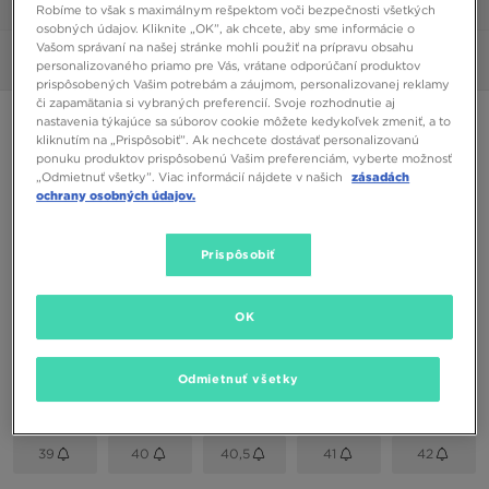
1/6
Robíme to však s maximálnym rešpektom voči bezpečnosti všetkých
osobných údajov. Kliknite „OK”, ak chcete, aby sme informácie o
Vašom správaní na našej stránke mohli použiť na prípravu obsahu
Obrázky
360°
personalizovaného priamo pre Vás, vrátane odporúčaní produktov
prispôsobených Vašim potrebám a záujmom, personalizovanej reklamy
či zapamätania si vybraných preferencií. Svoje rozhodnutie aj
NIKE WMNS AIR MAX 90 EWT SNKR
nastavenia týkajúce sa súborov cookie môžete kedykoľvek zmeniť, a to
kliknutím na „Prispôsobiť”. Ak nechcete dostávať personalizovanú
ponuku produktov prispôsobenú Vašim preferenciám, vyberte možnosť
„Odmietnuť všetky”. Viac informácií nájdete v našich
zásadách
91,00 €
ochrany osobných údajov.
Dostupné Farby
Prispôsobiť
Biela
Vybrať veľkosť
OK
EU
US
Odmietnuť všetky
36
36,5
37,5
38
38,5
39
40
40,5
41
42