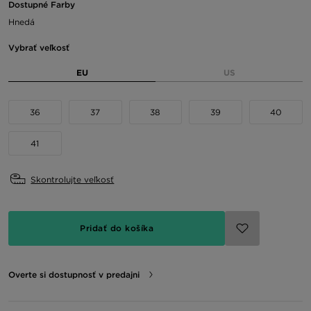
Dostupné Farby
Hnedá
Vybrať veľkosť
EU
US
36
37
38
39
40
41
Skontrolujte veľkosť
Pridať do košíka
Overte si dostupnosť v predajni