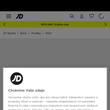
NOVINKY Zistite viac
JD Sports
Ženy
Značky
UGG
Chránime Vaše údaje
Venujeme všetko úsilie, aby bol nákup našich Zákazníkov úspešný a
produkty, ktoré si vyberajú – najlepšie prispôsobené ich potrebám.
Robíme to však s maximálnym rešpektom voči bezpečnosti všetkých
osobných údajov. Kliknite „OK”, ak chcete, aby sme informácie o