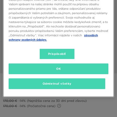
Vašom správaní na našej stránke mohli použiť na prípravu obsahu
personalizovaného priamo pre Vás, vrátane odporúčaní produktov
prispôsobených Vašim potrebám a záujmom, personalizovanej reklamy
či zapamätania si vybraných preferencií. Svoje rozhodnutie aj
nastavenia týkajúce sa súborov cookie môžete kedykoľvek zmeniť, a to
kliknutím na „Prispôsobiť”. Ak nechcete dostávať personalizovanú
ponuku produktov prispôsobenú Vašim preferenciám, vyberte možnosť
„Odmietnuť všetky”. Viac informácií nájdete v našich
zásadách
ochrany osobných údajov.
Prispôsobiť
1/6
OK
UGG LO LOWMEL
Odmietnuť všetky
146,00 €
170,00 €
-14%
(Najnižšia cena za 30 dní pred zľavou)
170,00 €
-14%
(Počiatočná cena)