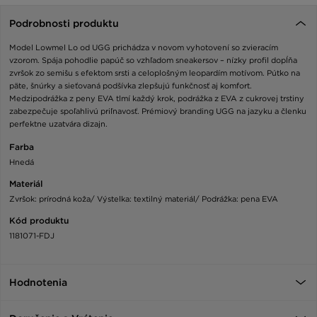
Podrobnosti produktu
Model Lowmel Lo od UGG prichádza v novom vyhotovení so zvieracím
vzorom. Spája pohodlie papúč so vzhľadom sneakersov – nízky profil dopĺňa
zvršok zo semišu s efektom srsti a celoplošným leopardím motívom. Pútko na
päte, šnúrky a sieťovaná podšívka zlepšujú funkčnosť aj komfort.
Medzipodrážka z peny EVA tlmí každý krok, podrážka z EVA z cukrovej trstiny
zabezpečuje spoľahlivú priľnavosť. Prémiový branding UGG na jazyku a členku
perfektne uzatvára dizajn.
Farba
Hnedá
Materiál
Zvršok: prírodná koža/ Výstelka: textilný materiál/ Podrážka: pena EVA
Kód produktu
1181071-FDJ
Hodnotenia