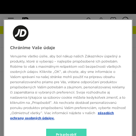
NOVINKY Zistite viac
JD Sports
adidas Munchen
Chránime Vaše údaje
Venujeme všetko úsilie, aby bol nákup našich Zákazníkov úspešný a
adidas Munchen
produkty, ktoré si vyberajú – najlepšie prispôsobené ich potrebám.
2 produkty
Robíme to však s maximálnym rešpektom voči bezpečnosti všetkých
osobných údajov. Kliknite „OK”, ak chcete, aby sme informácie o
Vašom správaní na našej stránke mohli použiť na prípravu obsahu
Zoradiť:
Odporúčané
Filtrovať
personalizovaného priamo pre Vás, vrátane odporúčaní produktov
prispôsobených Vašim potrebám a záujmom, personalizovanej reklamy
či zapamätania si vybraných preferencií. Svoje rozhodnutie aj
nastavenia týkajúce sa súborov cookie môžete kedykoľvek zmeniť, a to
kliknutím na „Prispôsobiť”. Ak nechcete dostávať personalizovanú
ponuku produktov prispôsobenú Vašim preferenciám, vyberte možnosť
„Odmietnuť všetky”. Viac informácií nájdete v našich
zásadách
ochrany osobných údajov.
Prispôsobiť