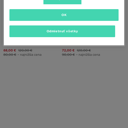
OK
ONLY AT
ONLY AT
Odmietnuť všetky
ADIDAS MUNCHEN
ADIDAS MUNCHEN
68,00 €
120,00 €
72,00 €
120,00 €
80,00 €
– najnižšia cena
90,00 €
– najnižšia cena