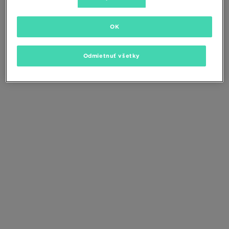
Zmeňte kritériá vyhľadávania alebo
odstráňte vybrané filtre
OK
Odmietnuť všetky