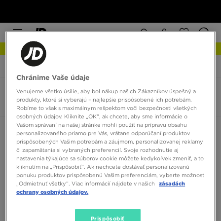
NOVINKY Zistite viac
JD Sports
adidas ZX 22 Boost
Chránime Vaše údaje
Venujeme všetko úsilie, aby bol nákup našich Zákazníkov úspešný a
adidas ZX 22 Boost
produkty, ktoré si vyberajú – najlepšie prispôsobené ich potrebám.
0 produktov
Robíme to však s maximálnym rešpektom voči bezpečnosti všetkých
osobných údajov. Kliknite „OK”, ak chcete, aby sme informácie o
Vašom správaní na našej stránke mohli použiť na prípravu obsahu
Zoradiť:
Odporúčané
Filtrovať
personalizovaného priamo pre Vás, vrátane odporúčaní produktov
prispôsobených Vašim potrebám a záujmom, personalizovanej reklamy
či zapamätania si vybraných preferencií. Svoje rozhodnutie aj
nastavenia týkajúce sa súborov cookie môžete kedykoľvek zmeniť, a to
kliknutím na „Prispôsobiť”. Ak nechcete dostávať personalizovanú
ponuku produktov prispôsobenú Vašim preferenciám, vyberte možnosť
„Odmietnuť všetky”. Viac informácií nájdete v našich
zásadách
ochrany osobných údajov.
Žiadne produkty na zobrazenie
Prispôsobiť