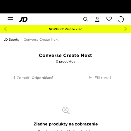
NOVINKY Zistite viac
JD Sports
Converse Create Next
Converse Create Next
0 produktov
Zoradiť:
Odporúčané
Filtrovať
Žiadne produkty na zobrazenie