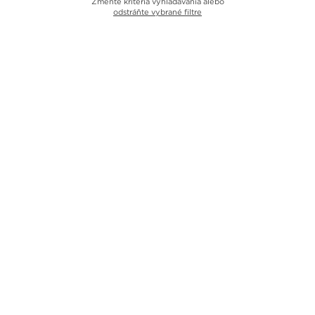
Zmeňte kritériá vyhľadávania alebo
odstráňte vybrané filtre