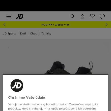
NOVINKY Zistite viac
JD Sports
Deti
Obuv
Tenisky
Chránime Vaše údaje
Venujeme všetko úsilie, aby bol nákup našich Zákazníkov úspešný a
produkty, ktoré si vyberajú – najlepšie prispôsobené ich potrebám.