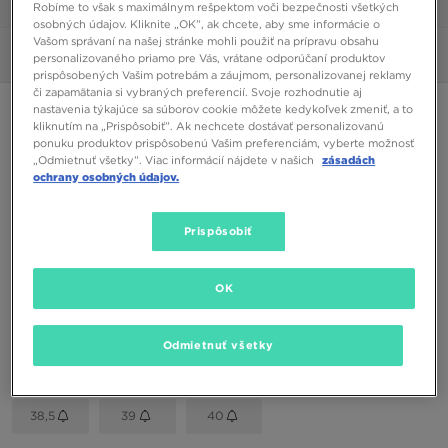
1/6
Robíme to však s maximálnym rešpektom voči bezpečnosti všetkých
osobných údajov. Kliknite „OK”, ak chcete, aby sme informácie o
Vašom správaní na našej stránke mohli použiť na prípravu obsahu
Obrázky
360°
personalizovaného priamo pre Vás, vrátane odporúčaní produktov
prispôsobených Vašim potrebám a záujmom, personalizovanej reklamy
či zapamätania si vybraných preferencií. Svoje rozhodnutie aj
NIKE AIR HUARACHE SE
nastavenia týkajúce sa súborov cookie môžete kedykoľvek zmeniť, a to
kliknutím na „Prispôsobiť”. Ak nechcete dostávať personalizovanú
ponuku produktov prispôsobenú Vašim preferenciám, vyberte možnosť
„Odmietnuť všetky”. Viac informácií nájdete v našich
zásadách
75,00 €
ochrany osobných údajov.
Dostupné Farby
Prispôsobiť
Čierna
Vybrať veľkosť
OK
EU
US
Odmietnuť všetky
35,5
36
36,5
37,5
38
38,5
39
40