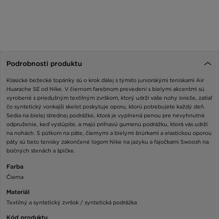
Podrobnosti produktu
Klasické bežecké topánky sú o krok ďalej s týmito juniorskými teniskami Air
Huarache SE od Nike. V čiernom farebnom prevedení s bielymi akcentmi sú
vyrobené s priedušným textilným zvrškom, ktorý udrží vaše nohy svieže, zatiaľ
čo syntetický vonkajší skelet poskytuje oporu, ktorú potrebujete každý deň.
Sedia na bielej strednej podrážke, ktorá je vyplnená penou pre nevyhnutné
odpruženie, keď vystúpite, a majú priľnavú gumenú podrážku, ktorá vás udrží
na nohách. S pútkom na päte, čiernymi a bielymi šnúrkami a elastickou oporou
päty sú tieto tenisky zakončené logom Nike na jazyku a fajočkami Swoosh na
bočných stenách a špičke.
Farba
Čierna
Materiál
Textilný a syntetický zvršok / syntetická podráźka
Kód produktu