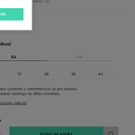
-20%
(Počiatočná cena)
OK
 farby
eľkosť
EU
US
37
38
39
40
ry uvedené v centimetroch sa pre značku
rland vzťahujú na dĺžku chodidla.
rolujte veľkosť
o
Pridať do košíka