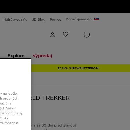
Doručujeme do...
Nájsť predajňu
JD Blog
Pomoc
Explore
Výpredaj
Explore
Výpredaj
ZĽAVA S NEWSLETTEROM
– najlepšie
RLAND FIELD TREKKER
ch osobných
oužiť na
ných Vašim
rozhodnutie aj
 €
ť”. Ak
rte možnosť
-20%
(Najnižšia cena za 30 dní pred zľavou)