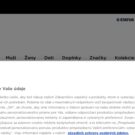
Muži
Ženy
Deti
Doplnky
Značky
Kolekcie
Muži
Ženy
Deti
Doplnky
Značky
Kolekcie
10 % SPÄŤ ZA PRVÉ NÁKUPY S JD STATUS
 Vaše údaje
etko úsilie, aby bol nákup našich Zákazníkov úspešný a produkty, ktoré si vyberajú 
TIMBE
é ich potrebám. Robíme to však s maximálnym rešpektom voči bezpečnosti všetký
knite „OK”, ak chcete, aby sme informácie o Vašom správaní na našej stránke mohli p
sahu personalizovaného priamo pre Vás, vrátane odporúčaní produktov prispôsobe
záujmom, personalizovanej reklamy či zapamätania si vybraných preferencií. Svoje 
80,00
týkajúce sa súborov cookie môžete kedykoľvek zmeniť, a to kliknutím na „Prispôsobi
stávať personalizovanú ponuku produktov prispôsobenú Vašim preferenciám, vybe
100,00 €
všetky”. Viac informácií nájdete v našich
zásadách ochrany osobných údajov.