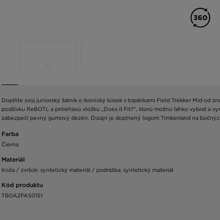
Doplňte svoj juniorský šatník o ikonický kúsok s topánkami Field Trekker Mid od z
podšívku ReBOTL a priliehavú vložku „Does it Fit?“, ktorú možno ľahko vybrať a vy
zabezpečí pevný gumový dezén. Dizajn je doplnený logom Timberland na bočných
Farba
Čierna
Materiál
Koža / zvršok: syntetický materiál / podrážka: syntetický materiál
Kód produktu
TB0A2FAS0151