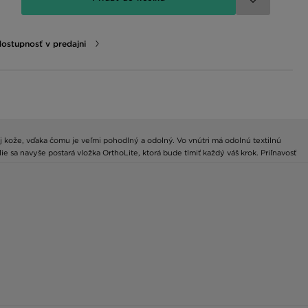
dostupnosť v predajni
j kože, vďaka čomu je veľmi pohodlný a odolný. Vo vnútri má odolnú textilnú
sa navyše postará vložka OrthoLite, ktorá bude tlmiť každý váš krok. Priľnavosť