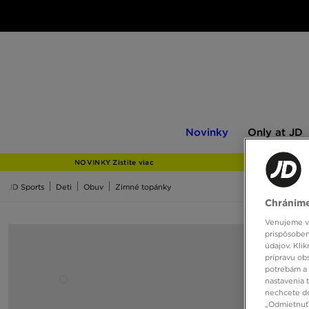
Novinky
Only
Novinky
Only at JD
at
JD
NOVINKY Zistite viac
JD Sports
Deti
Obuv
Zimné topánky
Chránime
Venujeme vš
prispôsoben
údajov. Kli
prípravu ob
potrebám a 
nastavenia 
nechcete do
„Odmietnuť 