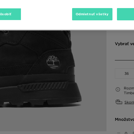
100,00 €
pôsobiť
Odmietnuť všetky
Dostupné
Vybrať v
36
Rozme
Timbe
Skont
Množstv