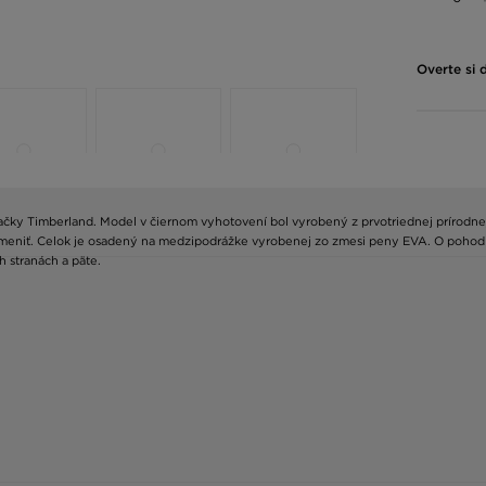
Overte si 
načky Timberland. Model v čiernom vyhotovení bol vyrobený z prvotriednej prírodne
meniť. Celok je osadený na medzipodrážke vyrobenej zo zmesi peny EVA. O pohodlie 
 stranách a päte.