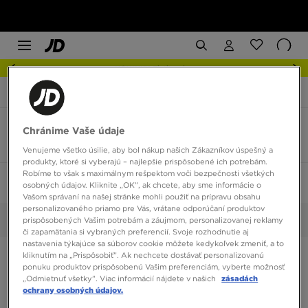
NOVINKY Zistite viac
JD Sports
Doplnky
Tašky a kabelky
Tašky a kabelky
Chránime Vaše údaje
2 produkty
Venujeme všetko úsilie, aby bol nákup našich Zákazníkov úspešný a
produkty, ktoré si vyberajú – najlepšie prispôsobené ich potrebám.
Robíme to však s maximálnym rešpektom voči bezpečnosti všetkých
Zoradiť:
Odporúčané
Filtrovať
1
osobných údajov. Kliknite „OK”, ak chcete, aby sme informácie o
Vašom správaní na našej stránke mohli použiť na prípravu obsahu
personalizovaného priamo pre Vás, vrátane odporúčaní produktov
JD Exclusive
prispôsobených Vašim potrebám a záujmom, personalizovanej reklamy
Vybrané:
Vyčistiť
či zapamätania si vybraných preferencií. Svoje rozhodnutie aj
nastavenia týkajúce sa súborov cookie môžete kedykoľvek zmeniť, a to
kliknutím na „Prispôsobiť”. Ak nechcete dostávať personalizovanú
ponuku produktov prispôsobenú Vašim preferenciám, vyberte možnosť
„Odmietnuť všetky”. Viac informácií nájdete v našich
zásadách
ochrany osobných údajov.