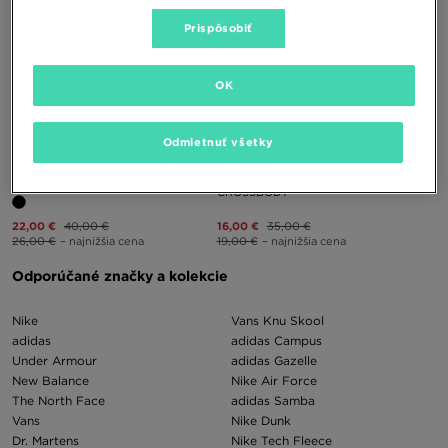
Prispôsobiť
OK
ONLY AT
ONLY AT
Odmietnuť všetky
HOODRICH TAŠKA ICARUS CHEST
HOODRICH TAŠKA PEAK
CROSSBODY
22,00 €
40,00 €
16,00 €
35,00 €
26,00 €
– najnižšia cena
19,00 €
– najnižšia cena
Odporúčané značky a kolekcie
Nike
Vans Knu Skool
adidas
adidas Campus
Under Armour
adidas Gazelle
New Balance
Nike Air Force
The North Face
adidas Samba
Vans
Nike Dunk
Dr. Martens
Nike Tech Fleece