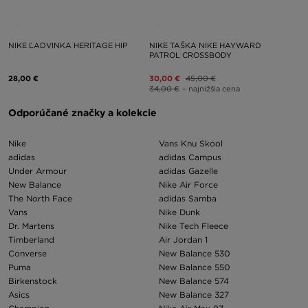
NIKE ĽADVINKA HERITAGE HIP
NIKE TAŠKA NIKE HAYWARD
PATROL CROSSBODY
28,00 €
30,00 €
45,00 €
34,00 €
– najnižšia cena
Odporúčané značky a kolekcie
Nike
Vans Knu Skool
adidas
adidas Campus
Under Armour
adidas Gazelle
New Balance
Nike Air Force
The North Face
adidas Samba
Vans
Nike Dunk
Dr. Martens
Nike Tech Fleece
Timberland
Air Jordan 1
Converse
New Balance 530
Puma
New Balance 550
Birkenstock
New Balance 574
Asics
New Balance 327