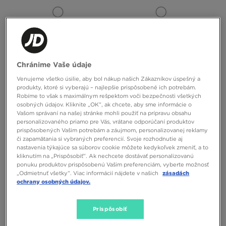
Chránime Vaše údaje
Venujeme všetko úsilie, aby bol nákup našich Zákazníkov úspešný a
produkty, ktoré si vyberajú – najlepšie prispôsobené ich potrebám.
NIKE TAŠKA NIKE HAYWARD
NIKE TAŠKA NK HERITAGE
Robíme to však s maximálnym rešpektom voči bezpečnosti všetkých
PATROL CROSSBODY
CROSSBODY 2.0
osobných údajov. Kliknite „OK”, ak chcete, aby sme informácie o
Vašom správaní na našej stránke mohli použiť na prípravu obsahu
28,00 €
45,00 €
personalizovaného priamo pre Vás, vrátane odporúčaní produktov
prispôsobených Vašim potrebám a záujmom, personalizovanej reklamy
či zapamätania si vybraných preferencií. Svoje rozhodnutie aj
nastavenia týkajúce sa súborov cookie môžete kedykoľvek zmeniť, a to
kliknutím na „Prispôsobiť”. Ak nechcete dostávať personalizovanú
ponuku produktov prispôsobenú Vašim preferenciám, vyberte možnosť
„Odmietnuť všetky”. Viac informácií nájdete v našich
zásadách
ochrany osobných údajov.
Prispôsobiť