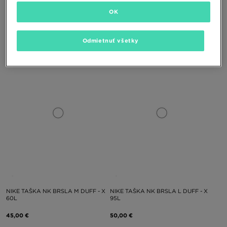
OK
NIKE TAŠKA NK HERITAGE
NIKE TAŠKA NK BRSLA S DUFF - X
CROSSBODY 2.0
Odmietnuť všetky
28,00 €
40,00 €
NIKE TAŠKA NK BRSLA M DUFF - X
NIKE TAŠKA NK BRSLA L DUFF - X
60L
95L
45,00 €
50,00 €