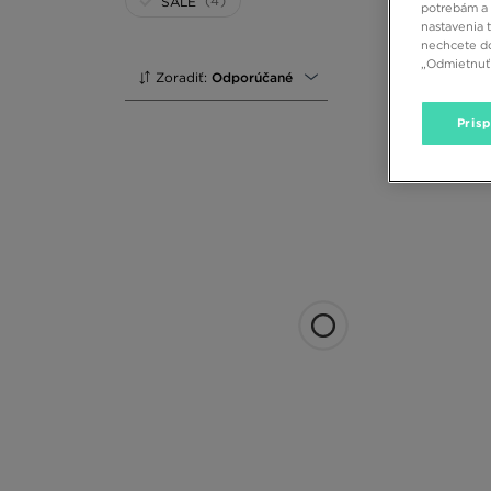
(4)
SALE
potrebám a 
nastavenia 
nechcete do
„Odmietnuť 
Zoradiť:
Odporúčané
Pris