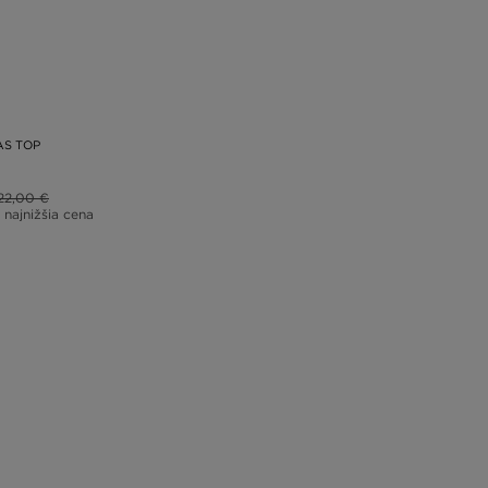
AS TOP
22,00 €
 najnižšia cena