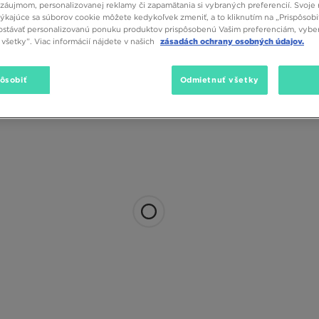
záujmom, personalizovanej reklamy či zapamätania si vybraných preferencií. Svoje 
týkajúce sa súborov cookie môžete kedykoľvek zmeniť, a to kliknutím na „Prispôsobi
stávať personalizovanú ponuku produktov prispôsobenú Vašim preferenciám, vybe
všetky”. Viac informácií nájdete v našich
zásadách ochrany osobných údajov.
pôsobiť
Odmietnuť všetky