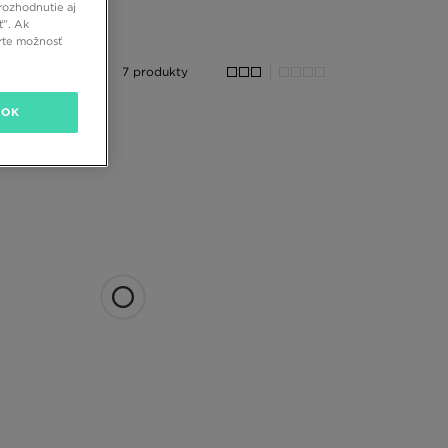
rozhodnutie aj
ť”. Ak
rte možnosť
7 produkty
OK