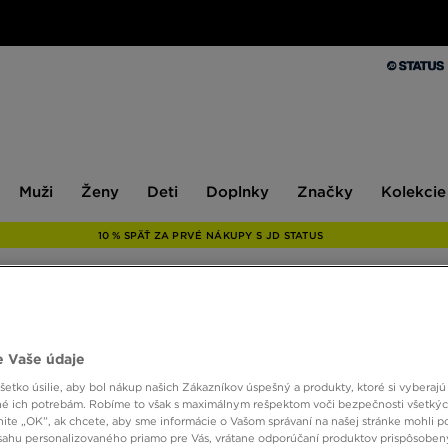
Muži
Ženy
Deti
Doplnky
Značky
Kolekcie
Muži
Ženy
Deti
Doplnky
Značky
Kolekcie
10 % SPÄŤ ZA PRVÉ NÁKUPY S JD STATUS
 Vaše údaje
etko úsilie, aby bol nákup našich Zákazníkov úspešný a produkty, ktoré si vyberajú 
Veľkosť
Farba
é ich potrebám. Robíme to však s maximálnym rešpektom voči bezpečnosti všetký
knite „OK”, ak chcete, aby sme informácie o Vašom správaní na našej stránke mohli p
sahu personalizovaného priamo pre Vás, vrátane odporúčaní produktov prispôsobe