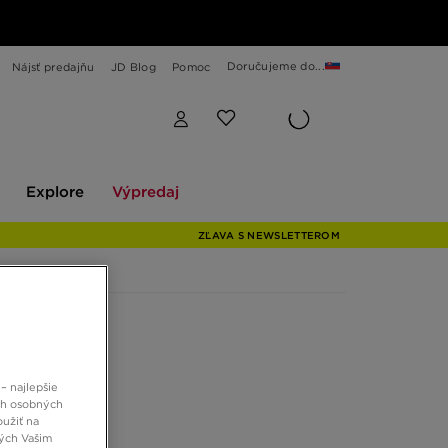
Doručujeme do...
Nájsť predajňu
JD Blog
Pomoc
Explore
Výpredaj
Explore
Výpredaj
ZĽAVA S NEWSLETTEROM
– najlepšie
ch osobných
oužiť na
ných Vašim