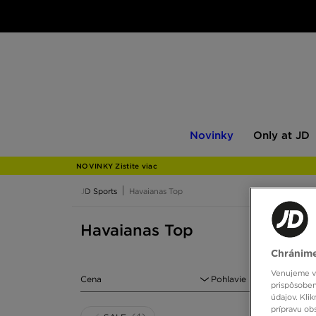
Novinky
Only
Novinky
Only at JD
at
JD
NOVINKY Zistite viac
JD Sports
Havaianas Top
Havaianas Top
Chránime
Venujeme vš
Cena
Pohlavie
prispôsoben
údajov. Kli
prípravu ob