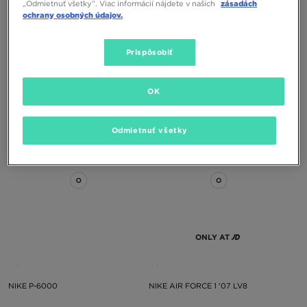
„Odmietnuť všetky”. Viac informácií nájdete v našich
zásadách
ochrany osobných údajov.
ONLY AT
Prispôsobiť
NIKE AIR FORCE 1 '07 LV8
NIKE AVA ROVER
OK
130,00 €
140,00 €
Odmietnuť všetky
ONLY AT
NIKE P-6000
NIKE AIR FORCE 1 '07 LV8