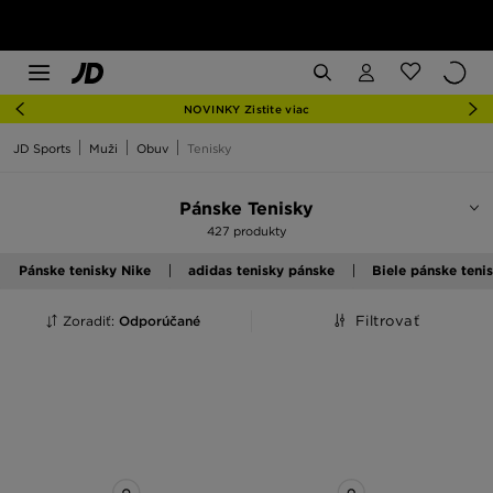
NOVINKY Zistite viac
JD Sports
Muži
Obuv
Tenisky
Pánske Tenisky
427 produkty
Pánske tenisky Nike
adidas tenisky pánske
Biele pánske teni
Zoradiť:
Odporúčané
Filtrovať