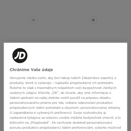
ONLY AT
NIKE AIR FORCE 1 '07 LV8
NIKE AIR FORCE 1 '07
Chránime Vaše údaje
Venujeme všetko úsilie, aby bol nákup našich Zákazníkov úspešný a
130,00 €
120,00 €
produkty, ktoré si vyberajú – najlepšie prispôsobené ich potrebám.
Robíme to však s maximálnym rešpektom voči bezpečnosti všetkých
osobných údajov. Kliknite „OK”, ak chcete, aby sme informácie o
Vašom správaní na našej stránke mohli použiť na prípravu obsahu
personalizovaného priamo pre Vás, vrátane odporúčaní produktov
prispôsobených Vašim potrebám a záujmom, personalizovanej reklamy
či zapamätania si vybraných preferencií. Svoje rozhodnutie aj
nastavenia týkajúce sa súborov cookie môžete kedykoľvek zmeniť, a to
kliknutím na „Prispôsobiť”. Ak nechcete dostávať personalizovanú
ponuku produktov prispôsobenú Vašim preferenciám, vyberte možnosť