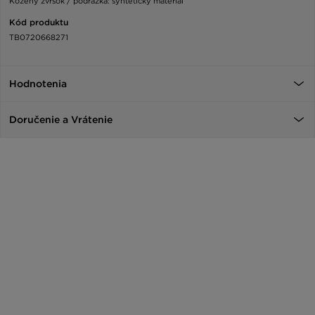
Kožený zvršok / podrážka: syntetický materiál
Kód produktu
TB0720668271
Hodnotenia
Doručenie a Vrátenie