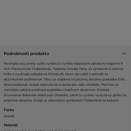
Podrobnosti produktu
Nechajte svoj zimný outfit vyniknúť s týmito klasickými pánskymi trapermi 6
Inch Premium od Timberlandu. Topánky hnedej farby sú vyrobené z odolnej
kože a využívajú zateplenie PrimaLoft, ktoré vás udrží v pohodlí za
akýchkoľvek podmienok. Obuv je osadená na pružnej strednej podrážke EVA,
ktorá poskytuje skvelé odpruženie a oporu pre vaše chodidlo. Pod ňou sa
nachádza odolná a priľnavá podrážka s trakčným dezénom. Klasické
šnurovanie dokonale stabilizuje chodidlo, zatiaľ čo vysoký vystužený golier ho
príjemne obopína. Dizajn je zakončený symbolom Timberland na bokoch.
Farba
Hnedá
Materiál