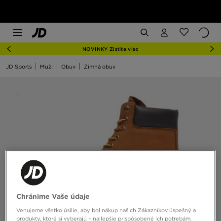
NOVINKY Zistite viac
JD Sports
Muži
Obuv
Zimná obuv
Chránime Vaše údaje
Venujeme všetko úsilie, aby bol nákup našich Zákazníkov úspešný a
produkty, ktoré si vyberajú – najlepšie prispôsobené ich potrebám.