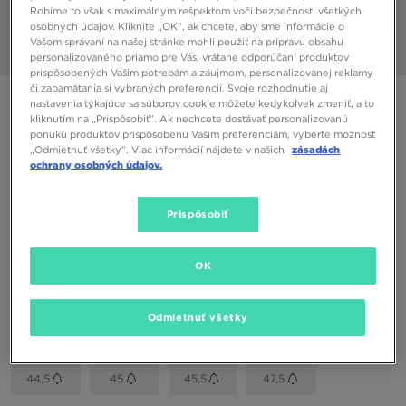
1/6
Robíme to však s maximálnym rešpektom voči bezpečnosti všetkých
osobných údajov. Kliknite „OK”, ak chcete, aby sme informácie o
Vašom správaní na našej stránke mohli použiť na prípravu obsahu
Obrázky
360°
personalizovaného priamo pre Vás, vrátane odporúčaní produktov
prispôsobených Vašim potrebám a záujmom, personalizovanej reklamy
či zapamätania si vybraných preferencií. Svoje rozhodnutie aj
TIMBERLAND PREMIUM 6 INCH BOOT
nastavenia týkajúce sa súborov cookie môžete kedykoľvek zmeniť, a to
kliknutím na „Prispôsobiť”. Ak nechcete dostávať personalizovanú
ponuku produktov prispôsobenú Vašim preferenciám, vyberte možnosť
149,00 €
„Odmietnuť všetky”. Viac informácií nájdete v našich
zásadách
ochrany osobných údajov.
Dostupné Farby
Prispôsobiť
Vybrať veľkosť
OK
EU
US
Odmietnuť všetky
41,5
42
43
43,5
44
44,5
45
45,5
47,5