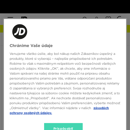
NOVINKY Zistite viac
JD Sports
New Balance 550
Chránime Vaše údaje
Venujeme všetko úsilie, aby bol nákup našich Zákazníkov úspešný a
New Balance 550
produkty, ktoré si vyberajú – najlepšie prispôsobené ich potrebám.
0 produktov
Robíme to však s maximálnym rešpektom voči bezpečnosti všetkých
osobných údajov. Kliknite „OK”, ak chcete, aby sme informácie o
Vašom správaní na našej stránke mohli použiť na prípravu obsahu
Zoradiť:
Odporúčané
Filtrovať
personalizovaného priamo pre Vás, vrátane odporúčaní produktov
prispôsobených Vašim potrebám a záujmom, personalizovanej reklamy
či zapamätania si vybraných preferencií. Svoje rozhodnutie aj
nastavenia týkajúce sa súborov cookie môžete kedykoľvek zmeniť, a to
kliknutím na „Prispôsobiť”. Ak nechcete dostávať personalizovanú
ponuku produktov prispôsobenú Vašim preferenciám, vyberte možnosť
„Odmietnuť všetky”. Viac informácií nájdete v našich
zásadách
ochrany osobných údajov.
Žiadne produkty na zobrazenie
Prispôsobiť