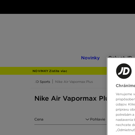
Novinky
Only
Novinky
Only at JD
at
JD
NOVINKY Zistite viac
JD Sports
Nike Air Vapormax Plus
Chránime
Venujeme vš
Nike Air Vapormax Plus farba 
prispôsoben
údajov. Kli
prípravu ob
potrebám a 
Cena
Pohlavie
nastavenia 
nechcete do
„Odmietnuť 