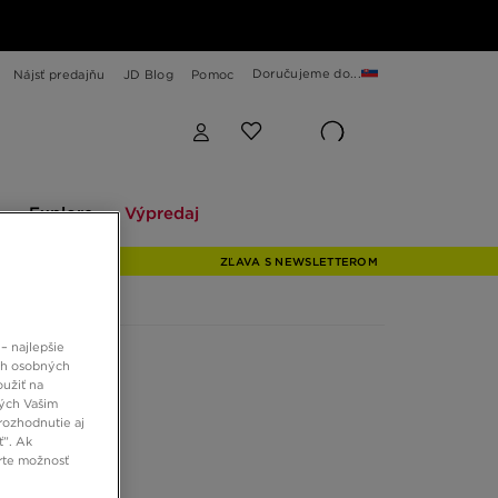
Doručujeme do...
Nájsť predajňu
JD Blog
Pomoc
Explore
Výpredaj
Explore
Výpredaj
ZĽAVA S NEWSLETTEROM
– najlepšie
ch osobných
oužiť na
ných Vašim
rozhodnutie aj
ť”. Ak
rte možnosť