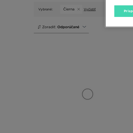
Čierna
Vybrané:
Vyčistiť
Pris
Zoradiť:
Odporúčané