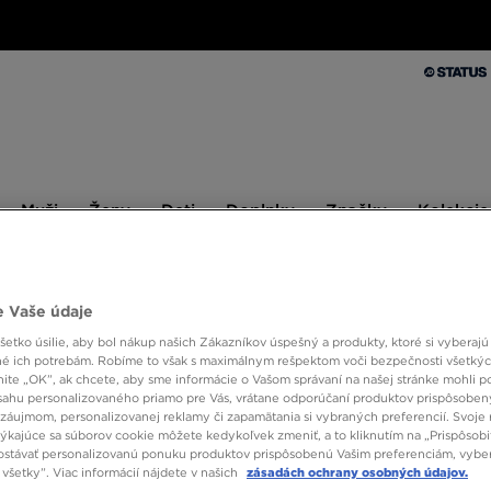
Muži
Ženy
Deti
Doplnky
Značky
Kolekcie
Muži
Ženy
Deti
Doplnky
Značky
Kolekcie
10 % SPÄŤ ZA PRVÉ NÁKUPY S JD STATUS
 Vaše údaje
etko úsilie, aby bol nákup našich Zákazníkov úspešný a produkty, ktoré si vyberajú 
čierna
é ich potrebám. Robíme to však s maximálnym rešpektom voči bezpečnosti všetký
knite „OK”, ak chcete, aby sme informácie o Vašom správaní na našej stránke mohli p
sahu personalizovaného priamo pre Vás, vrátane odporúčaní produktov prispôsobe
záujmom, personalizovanej reklamy či zapamätania si vybraných preferencií. Svoje 
Veľkosť
Farba
1
týkajúce sa súborov cookie môžete kedykoľvek zmeniť, a to kliknutím na „Prispôsobi
stávať personalizovanú ponuku produktov prispôsobenú Vašim preferenciám, vybe
všetky”. Viac informácií nájdete v našich
zásadách ochrany osobných údajov.