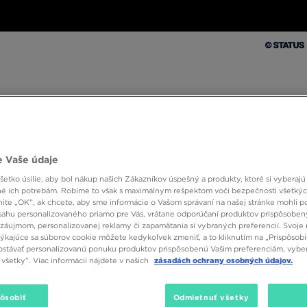
Muži
Ženy
Deti
Doplnky
Značky
Kolekcie
Muži
Ženy
Deti
Doplnky
Značky
Kolekcie
 Vaše údaje
10 % SPÄŤ ZA PRVÉ NÁKUPY S JD STATUS
etko úsilie, aby bol nákup našich Zákazníkov úspešný a produkty, ktoré si vyberajú 
é ich potrebám. Robíme to však s maximálnym rešpektom voči bezpečnosti všetký
knite „OK”, ak chcete, aby sme informácie o Vašom správaní na našej stránke mohli p
sahu personalizovaného priamo pre Vás, vrátane odporúčaní produktov prispôsobe
záujmom, personalizovanej reklamy či zapamätania si vybraných preferencií. Svoje 
týkajúce sa súborov cookie môžete kedykoľvek zmeniť, a to kliknutím na „Prispôsobi
stávať personalizovanú ponuku produktov prispôsobenú Vašim preferenciám, vybe
všetky”. Viac informácií nájdete v našich
zásadách ochrany osobných údajov.
pôsobiť
Odmietnuť všetky