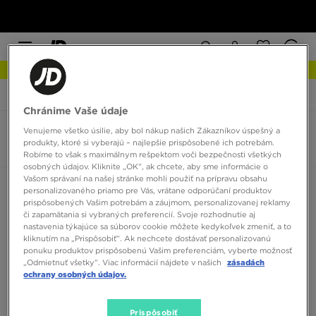
NOVINKY Zistite viac
JD Sports
Nike Free Metcon
Chránime Vaše údaje
Venujeme všetko úsilie, aby bol nákup našich Zákazníkov úspešný a
Nike Free Metcon
produkty, ktoré si vyberajú – najlepšie prispôsobené ich potrebám.
0 produktov
Robíme to však s maximálnym rešpektom voči bezpečnosti všetkých
osobných údajov. Kliknite „OK”, ak chcete, aby sme informácie o
Vašom správaní na našej stránke mohli použiť na prípravu obsahu
Zoradiť:
Odporúčané
Filtrovať
personalizovaného priamo pre Vás, vrátane odporúčaní produktov
prispôsobených Vašim potrebám a záujmom, personalizovanej reklamy
či zapamätania si vybraných preferencií. Svoje rozhodnutie aj
nastavenia týkajúce sa súborov cookie môžete kedykoľvek zmeniť, a to
kliknutím na „Prispôsobiť”. Ak nechcete dostávať personalizovanú
ponuku produktov prispôsobenú Vašim preferenciám, vyberte možnosť
„Odmietnuť všetky”. Viac informácií nájdete v našich
zásadách
ochrany osobných údajov.
Žiadne produkty na zobrazenie
Prispôsobiť