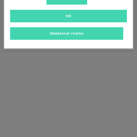
Zmeňte kritériá vyhľadávania alebo
odstráňte vybrané filtre
OK
Odmietnuť všetky