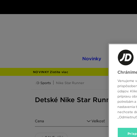
Novinky
Only
Novinky
Only at JD
at
JD
Chránime
NOVINKY Zistite viac
Venujeme vš
JD Sports
Nike Star Runner
prispôsoben
údajov. Kli
prípravu ob
Detské Nike Star Runner
potrebám a 
nastavenia 
nechcete do
„Odmietnuť 
Cena
Veľkosť
Pris