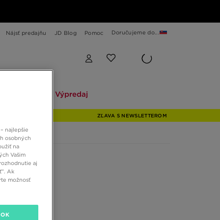
Doručujeme do...
Nájsť predajňu
JD Blog
Pomoc
Explore
Výpredaj
Explore
Výpredaj
ZĽAVA S NEWSLETTEROM
– najlepšie
ch osobných
oužiť na
ných Vašim
rozhodnutie aj
ť”. Ak
rte možnosť
OK