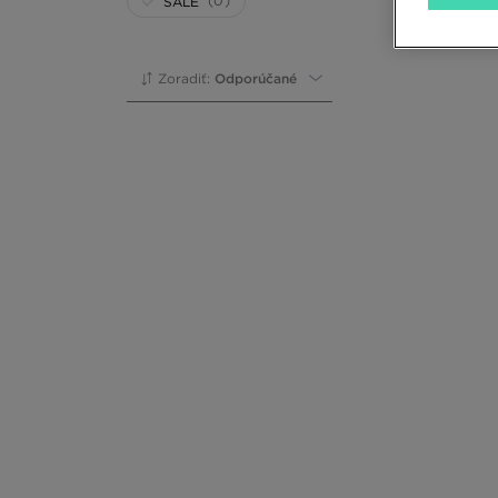
(0)
SALE
Zoradiť:
Odporúčané