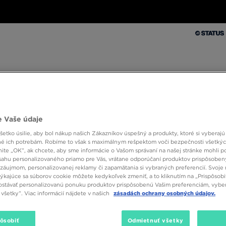
Muži
Ženy
Deti
Doplnky
Značky
Kolekcie
Muži
Ženy
Deti
Doplnky
Značky
Kolekcie
 Vaše údaje
10 % SPÄŤ ZA PRVÉ NÁKUPY S JD STATUS
etko úsilie, aby bol nákup našich Zákazníkov úspešný a produkty, ktoré si vyberajú 
é ich potrebám. Robíme to však s maximálnym rešpektom voči bezpečnosti všetký
knite „OK”, ak chcete, aby sme informácie o Vašom správaní na našej stránke mohli p
sahu personalizovaného priamo pre Vás, vrátane odporúčaní produktov prispôsobe
záujmom, personalizovanej reklamy či zapamätania si vybraných preferencií. Svoje 
týkajúce sa súborov cookie môžete kedykoľvek zmeniť, a to kliknutím na „Prispôsobi
stávať personalizovanú ponuku produktov prispôsobenú Vašim preferenciám, vybe
všetky”. Viac informácií nájdete v našich
zásadách ochrany osobných údajov.
Farba
pôsobiť
Odmietnuť všetky