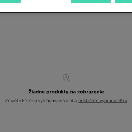
Žiadne produkty na zobrazenie
Zmeňte kritériá vyhľadávania alebo
odstráňte vybrané filtre