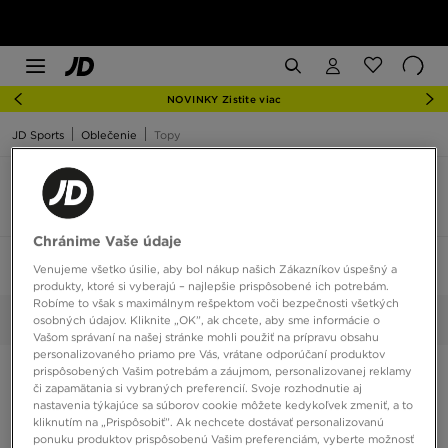
NOVINKY Zistite viac
JD Sports
Oblečenie
Topy
Topy farba ružová
3 produkty
Chránime Vaše údaje
Zoradiť:
Odporúčané
Filtrovať
1
Venujeme všetko úsilie, aby bol nákup našich Zákazníkov úspešný a
produkty, ktoré si vyberajú – najlepšie prispôsobené ich potrebám.
Robíme to však s maximálnym rešpektom voči bezpečnosti všetkých
Ružová
osobných údajov. Kliknite „OK”, ak chcete, aby sme informácie o
Vybrané:
Vyčistiť
Vašom správaní na našej stránke mohli použiť na prípravu obsahu
personalizovaného priamo pre Vás, vrátane odporúčaní produktov
prispôsobených Vašim potrebám a záujmom, personalizovanej reklamy
či zapamätania si vybraných preferencií. Svoje rozhodnutie aj
nastavenia týkajúce sa súborov cookie môžete kedykoľvek zmeniť, a to
kliknutím na „Prispôsobiť”. Ak nechcete dostávať personalizovanú
ponuku produktov prispôsobenú Vašim preferenciám, vyberte možnosť