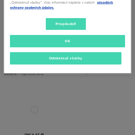
„Odmietnuť všetky”. Viac informácií nájdete v našich
zásadách
ochrany osobných údajov.
Prispôsobiť
ONLY AT
ONLY AT
OK
JUICY COUTURE TOP DIAMANTE
JUICY COUTURE TOP JERSEY
BANDEAU
HALTER
Odmietnuť všetky
26,00 €
35,00 €
28,00 €
35,00 €
35,00 €
– najnižšia cena
35,00 €
– najnižšia cena
ONLY AT