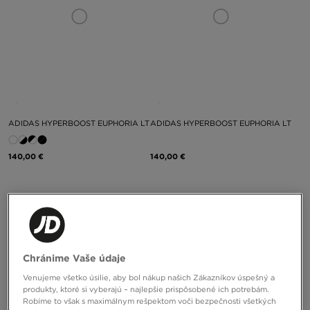
ADIDAS HYPERBOOST EUPHORIA LT
ADIDAS HYPERBOOST EUPHORIA LT
140,00 €
140,00 €
Chránime Vaše údaje
Venujeme všetko úsilie, aby bol nákup našich Zákazníkov úspešný a
produkty, ktoré si vyberajú – najlepšie prispôsobené ich potrebám.
Robíme to však s maximálnym rešpektom voči bezpečnosti všetkých