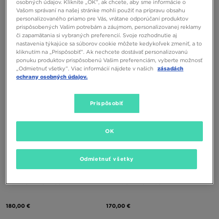
osobných údajov. Kliknite „OK”, ak chcete, aby sme informácie o
Vašom správaní na našej stránke mohli použiť na prípravu obsahu
personalizovaného priamo pre Vás, vrátane odporúčaní produktov
ADIDAS HYPERBOOST EUPHORIA LT
ADIDAS HYPERBOOST EUPHORIA LT
prispôsobených Vašim potrebám a záujmom, personalizovanej reklamy
či zapamätania si vybraných preferencií. Svoje rozhodnutie aj
nastavenia týkajúce sa súborov cookie môžete kedykoľvek zmeniť, a to
140,00 €
140,00 €
kliknutím na „Prispôsobiť”. Ak nechcete dostávať personalizovanú
ponuku produktov prispôsobenú Vašim preferenciám, vyberte možnosť
„Odmietnuť všetky”. Viac informácií nájdete v našich
zásadách
ochrany osobných údajov.
Prispôsobiť
OK
ONLY AT
Odmietnuť všetky
NIKE VOMERO PLUS
NIKE VOMERO PLUS
180,00 €
170,00 €