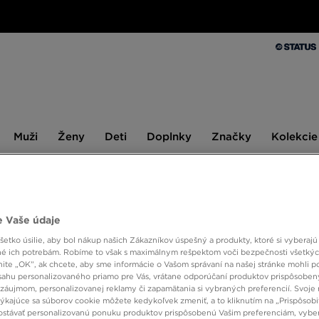
Muži
Ženy
Deti
Doplnky
Značky
Kolekcie
Muži
Ženy
Deti
Doplnky
Značky
Kolekcie
10 % SPÄŤ ZA PRVÉ NÁKUPY S JD STATUS
 Vaše údaje
etko úsilie, aby bol nákup našich Zákazníkov úspešný a produkty, ktoré si vyberajú 
é ich potrebám. Robíme to však s maximálnym rešpektom voči bezpečnosti všetký
knite „OK”, ak chcete, aby sme informácie o Vašom správaní na našej stránke mohli p
sahu personalizovaného priamo pre Vás, vrátane odporúčaní produktov prispôsobe
Pohlavie
Značka
Veľkos
záujmom, personalizovanej reklamy či zapamätania si vybraných preferencií. Svoje 
týkajúce sa súborov cookie môžete kedykoľvek zmeniť, a to kliknutím na „Prispôsobi
stávať personalizovanú ponuku produktov prispôsobenú Vašim preferenciám, vybe