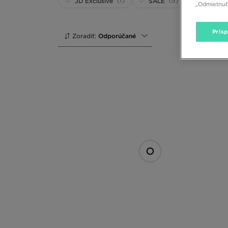
(1)
(5)
JD Exclusive
SALE
„Odmietnuť 
Pris
Zoradiť:
Odporúčané