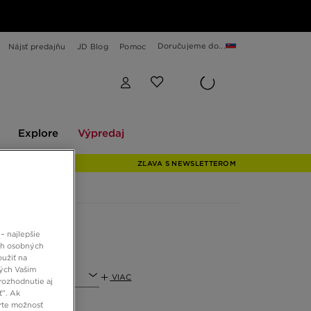
Doručujeme do...
Nájsť predajňu
JD Blog
Pomoc
Explore
Výpredaj
Explore
Výpredaj
ZĽAVA S NEWSLETTEROM
– najlepšie
ch osobných
oužiť na
ných Vašim
ť
VIAC
rozhodnutie aj
ť”. Ak
rte možnosť