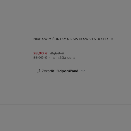
NIKE SWIM ŠORTKY NK SWIM SWSH STK SHRT B
28,00 €
35,00 €
35,00 €
– najnižšia cena
Zoradiť:
Odporúčané