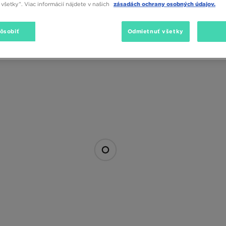
všetky”. Viac informácií nájdete v našich
zásadách ochrany osobných údajov.
pôsobiť
Odmietnuť všetky