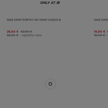
ONLY AT
NIKE SWIM ŠORTKY NK SWIM CARGO B
NIKE SWI
26,00 €
42,00 €
16,00 €
32,00 €
– najnižšia cena
18,00 €
–