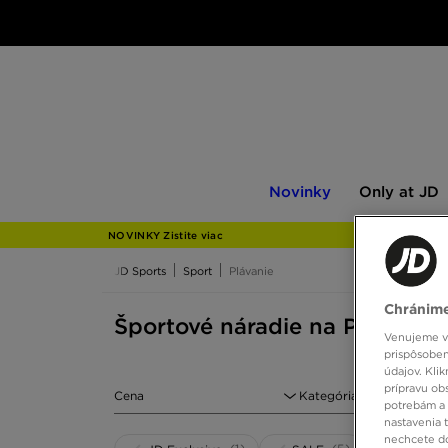
Novinky
Only
Novinky
Only at JD
at
JD
NOVINKY Zistite viac
JD Sports
Sport
Plávanie
Chránime
Športové náradie na Plávanie
Venujeme vš
prispôsoben
údajov. Kli
prípravu ob
Cena
Kategória
potrebám a 
nastavenia 
nechcete do