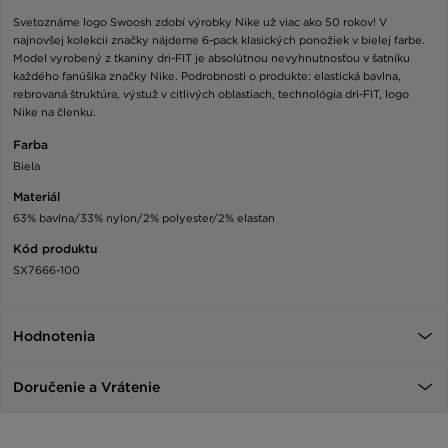
Svetoznáme logo Swoosh zdobí výrobky Nike už viac ako 50 rokov! V
najnovšej kolekcii značky nájdeme 6-pack klasických ponožiek v bielej farbe.
Model vyrobený z tkaniny dri-FIT je absolútnou nevyhnutnosťou v šatníku
každého fanúšika značky Nike. Podrobnosti o produkte: elastická bavlna,
rebrovaná štruktúra, výstuž v citlivých oblastiach, technológia dri-FIT, logo
Nike na členku.
Farba
Biela
Materiál
63% bavlna/33% nylon/2% polyester/2% elastan
Kód produktu
SX7666-100
Hodnotenia
Doručenie a Vrátenie