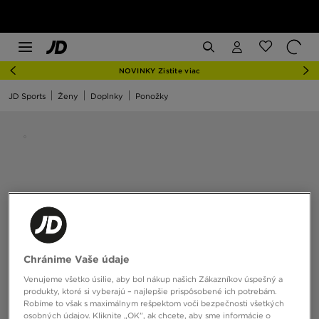
NOVINKY Zistite viac
JD Sports
Ženy
Doplnky
Ponožky
Chránime Vaše údaje
Venujeme všetko úsilie, aby bol nákup našich Zákazníkov úspešný a
produkty, ktoré si vyberajú – najlepšie prispôsobené ich potrebám.
Robíme to však s maximálnym rešpektom voči bezpečnosti všetkých
osobných údajov. Kliknite „OK”, ak chcete, aby sme informácie o