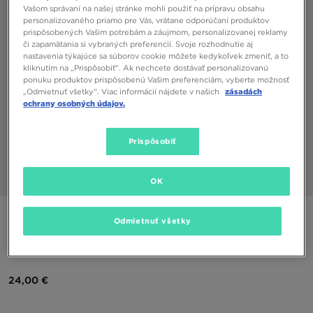
Vašom správaní na našej stránke mohli použiť na prípravu obsahu
personalizovaného priamo pre Vás, vrátane odporúčaní produktov
prispôsobených Vašim potrebám a záujmom, personalizovanej reklamy
či zapamätania si vybraných preferencií. Svoje rozhodnutie aj
nastavenia týkajúce sa súborov cookie môžete kedykoľvek zmeniť, a to
kliknutím na „Prispôsobiť”. Ak nechcete dostávať personalizovanú
ponuku produktov prispôsobenú Vašim preferenciám, vyberte možnosť
„Odmietnuť všetky”. Viac informácií nájdete v našich
zásadách
ochrany osobných údajov.
Prispôsobiť
OK
1/3
ŠPECIÁLNY PRODUKT
Odmietnuť všetky
NIKE PONOŽKY 6-PACK CUSHIONED TRAINING CREW
24,00 €