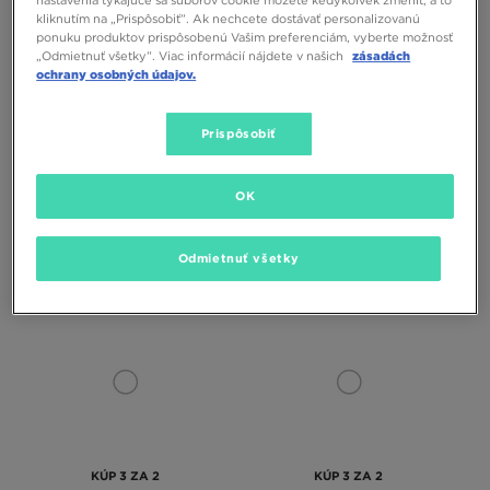
nastavenia týkajúce sa súborov cookie môžete kedykoľvek zmeniť, a to
kliknutím na „Prispôsobiť”. Ak nechcete dostávať personalizovanú
ponuku produktov prispôsobenú Vašim preferenciám, vyberte možnosť
„Odmietnuť všetky”. Viac informácií nájdete v našich
zásadách
ochrany osobných údajov.
KÚP 3 ZA 2
KÚP 3 ZA 2
Prispôsobiť
MCKENZIE PONOŽKY 3PK INV WHT
MCKENZIE PONOŽKY 3 PACK LOW
OK
SOCK PACKS
PED
10,00 €
10,00 €
Odmietnuť všetky
KÚP 3 ZA 2
KÚP 3 ZA 2