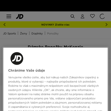
NOVINKY Zistite viac
JD Sports
Ženy
Doplnky
Ponožky
Dámske Ponožky McKenzie
6 produkty
Zoradiť:
Odporúčané
Filtrovať
1
Chránime Vaše údaje
Venujeme všetko úsilie, aby bol nákup našich Zákazníkov úspešný a
McKenzie
Vybrané:
Vyčistiť
produkty, ktoré si vyberajú – najlepšie prispôsobené ich potrebám.
Robíme to však s maximálnym rešpektom voči bezpečnosti všetkých
osobných údajov. Kliknite „OK”, ak chcete, aby sme informácie o
Vašom správaní na našej stránke mohli použiť na prípravu obsahu
personalizovaného priamo pre Vás, vrátane odporúčaní produktov
prispôsobených Vašim potrebám a záujmom, personalizovanej reklamy
či zapamätania si vybraných preferencií. Svoje rozhodnutie aj