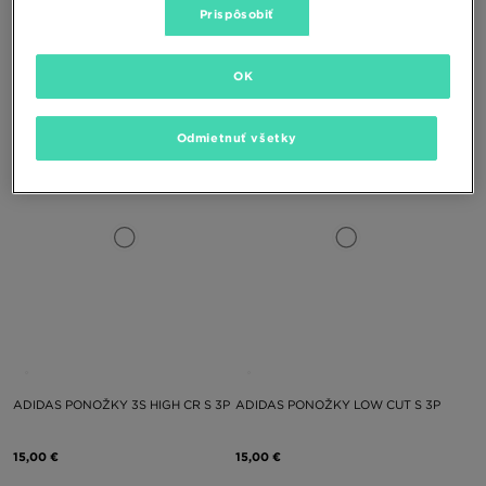
Prispôsobiť
ADIDAS PONOŽKY TREFOIL LINER 6
ADIDAS PONOŽKY MID ANKLE SCK
OK
20,00 €
13,00 €
Odmietnuť všetky
ADIDAS PONOŽKY 3S HIGH CR S 3P
ADIDAS PONOŽKY LOW CUT S 3P
15,00 €
15,00 €