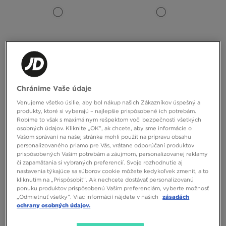
Chránime Vaše údaje
ADIDAS PONOŽKY MID ANKLE SCK
ADIDAS PONOŽKY 3S HIGH CR S 3P
Venujeme všetko úsilie, aby bol nákup našich Zákazníkov úspešný a
produkty, ktoré si vyberajú – najlepšie prispôsobené ich potrebám.
13,00 €
15,00 €
Robíme to však s maximálnym rešpektom voči bezpečnosti všetkých
osobných údajov. Kliknite „OK”, ak chcete, aby sme informácie o
Vašom správaní na našej stránke mohli použiť na prípravu obsahu
personalizovaného priamo pre Vás, vrátane odporúčaní produktov
prispôsobených Vašim potrebám a záujmom, personalizovanej reklamy
či zapamätania si vybraných preferencií. Svoje rozhodnutie aj
nastavenia týkajúce sa súborov cookie môžete kedykoľvek zmeniť, a to
kliknutím na „Prispôsobiť”. Ak nechcete dostávať personalizovanú
ponuku produktov prispôsobenú Vašim preferenciám, vyberte možnosť
„Odmietnuť všetky”. Viac informácií nájdete v našich
zásadách
ochrany osobných údajov.