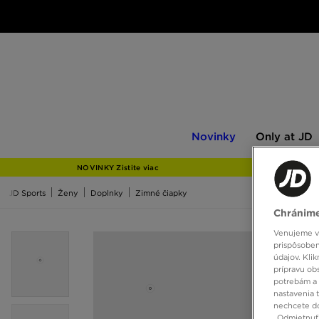
Novinky
Only
Novinky
Only at JD
at
JD
NOVINKY Zistite viac
JD Sports
Ženy
Doplnky
Zimné čiapky
Chránime
Venujeme vš
prispôsoben
údajov. Kli
prípravu ob
potrebám a 
nastavenia 
nechcete do
„Odmietnuť 