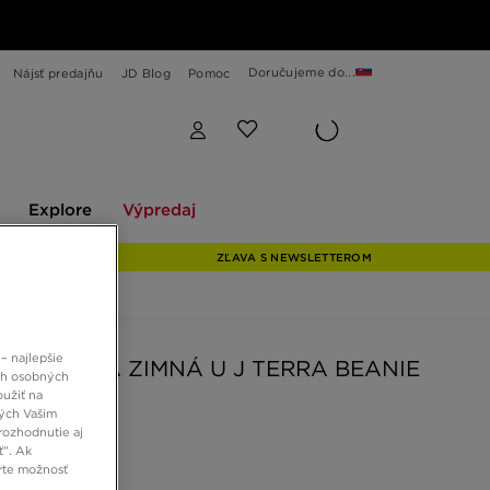
Doručujeme do...
Nájsť predajňu
JD Blog
Pomoc
Explore
Výpredaj
Explore
Výpredaj
ZĽAVA S NEWSLETTEROM
– najlepšie
N ČIAPKA ZIMNÁ U J TERRA BEANIE
ch osobných
oužiť na
ných Vašim
rozhodnutie aj
ť”. Ak
 €
rte možnosť