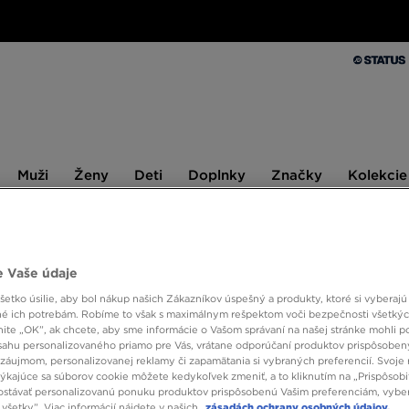
Muži
Ženy
Deti
Doplnky
Značky
Kolekcie
Muži
Ženy
Deti
Doplnky
Značky
Kolekcie
10 % SPÄŤ ZA PRVÉ NÁKUPY S JD STATUS
 Vaše údaje
etko úsilie, aby bol nákup našich Zákazníkov úspešný a produkty, ktoré si vyberajú 
JORDA
é ich potrebám. Robíme to však s maximálnym rešpektom voči bezpečnosti všetký
ESS
knite „OK”, ak chcete, aby sme informácie o Vašom správaní na našej stránke mohli p
sahu personalizovaného priamo pre Vás, vrátane odporúčaní produktov prispôsobe
záujmom, personalizovanej reklamy či zapamätania si vybraných preferencií. Svoje 
týkajúce sa súborov cookie môžete kedykoľvek zmeniť, a to kliknutím na „Prispôsobi
33,00
stávať personalizovanú ponuku produktov prispôsobenú Vašim preferenciám, vybe
všetky”. Viac informácií nájdete v našich
zásadách ochrany osobných údajov.