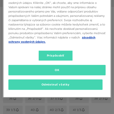
1/6
osobných údajov. Kliknite „OK”, ak chcete, aby sme informácie o
Vašom správaní na našej stránke mohli použiť na prípravu obsahu
personalizovaného priamo pre Vás, vrátane odporúčaní produktov
ADIDAS HANDBALL SPEZIAL W
prispôsobených Vašim potrebám a záujmom, personalizovanej reklamy
či zapamätania si vybraných preferencií. Svoje rozhodnutie aj
nastavenia týkajúce sa súborov cookie môžete kedykoľvek zmeniť, a to
58,00 €
kliknutím na „Prispôsobiť”. Ak nechcete dostávať personalizovanú
ponuku produktov prispôsobenú Vašim preferenciám, vyberte možnosť
„Odmietnuť všetky”. Viac informácií nájdete v našich
zásadách
Dostupné Farby
ochrany osobných údajov.
Prispôsobiť
OK
Vybrať veľkosť
EU
US
Odmietnuť všetky
36
36 2/3
37 1/3
38
38 2/3
39 1/3
40
40 2/3
41 1/3