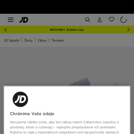
NOVINKY Zistite viac
JD Sports
Ženy
Obuv
Tenisky
Chránime Vaše údaje
Venujeme všetko úsilie, aby bol nákup našich Zákazníkov úspešný a
produkty, ktoré si vyberajú – najlepšie prispôsobené ich potrebám.
Robíme to však s maximálnym rešpektom voči bezpečnosti všetkých