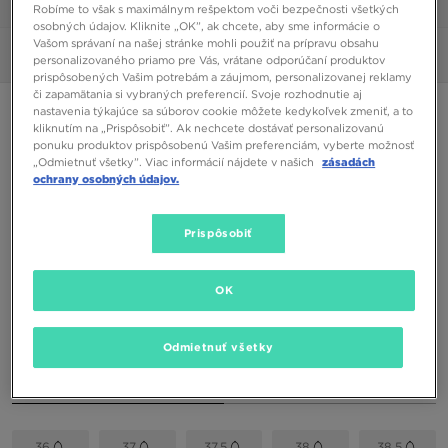
1/6
Robíme to však s maximálnym rešpektom voči bezpečnosti všetkých
osobných údajov. Kliknite „OK”, ak chcete, aby sme informácie o
Vašom správaní na našej stránke mohli použiť na prípravu obsahu
Obrázky
360°
personalizovaného priamo pre Vás, vrátane odporúčaní produktov
prispôsobených Vašim potrebám a záujmom, personalizovanej reklamy
či zapamätania si vybraných preferencií. Svoje rozhodnutie aj
ONLY AT JD
nastavenia týkajúce sa súborov cookie môžete kedykoľvek zmeniť, a to
kliknutím na „Prispôsobiť”. Ak nechcete dostávať personalizovanú
NEW BALANCE 9060
ponuku produktov prispôsobenú Vašim preferenciám, vyberte možnosť
„Odmietnuť všetky”. Viac informácií nájdete v našich
zásadách
ochrany osobných údajov.
90,00 €
Prispôsobiť
Dostupné Farby
OK
Odmietnuť všetky
Vybrať veľkosť
EU
US
36
37
37,5
38
38,5