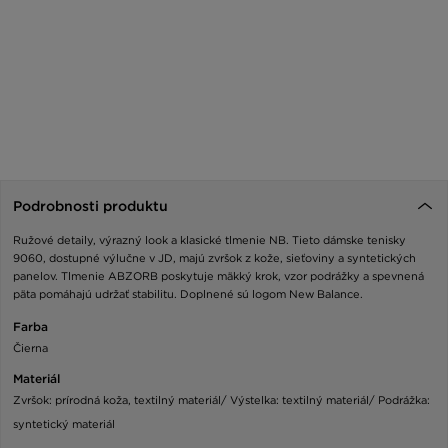
Podrobnosti produktu
Ružové detaily, výrazný look a klasické tlmenie NB. Tieto dámske tenisky
9060, dostupné výlučne v JD, majú zvršok z kože, sieťoviny a syntetických
panelov. Tlmenie ABZORB poskytuje mäkký krok, vzor podrážky a spevnená
päta pomáhajú udržať stabilitu. Doplnené sú logom New Balance.
Farba
Čierna
Materiál
Zvršok: prírodná koža, textilný materiál/ Výstelka: textilný materiál/ Podrážka:
syntetický materiál