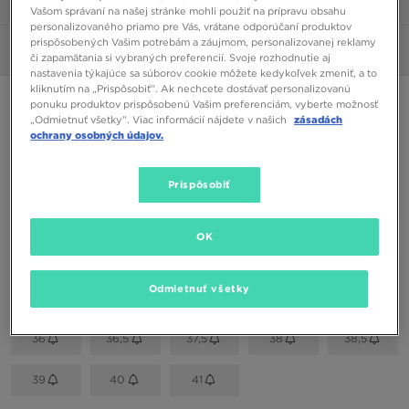
1/6
Vašom správaní na našej stránke mohli použiť na prípravu obsahu
personalizovaného priamo pre Vás, vrátane odporúčaní produktov
prispôsobených Vašim potrebám a záujmom, personalizovanej reklamy
Obrázky
360°
či zapamätania si vybraných preferencií. Svoje rozhodnutie aj
nastavenia týkajúce sa súborov cookie môžete kedykoľvek zmeniť, a to
kliknutím na „Prispôsobiť”. Ak nechcete dostávať personalizovanú
NIKE AIR HUARACHE
ponuku produktov prispôsobenú Vašim preferenciám, vyberte možnosť
„Odmietnuť všetky”. Viac informácií nájdete v našich
zásadách
ochrany osobných údajov.
67,00 €
Prispôsobiť
Dostupné Farby
Sivá
OK
Vybrať veľkosť
EU
US
Odmietnuť všetky
36
36,5
37,5
38
38,5
39
40
41