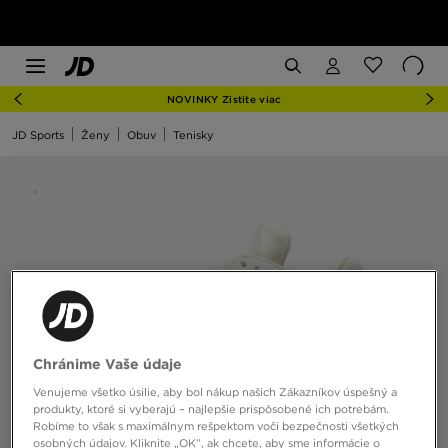
NOVINKY Zistite viac
JD Sports
Ženy
Obuv
Tenisky
Chránime Vaše údaje
Venujeme všetko úsilie, aby bol nákup našich Zákazníkov úspešný a
produkty, ktoré si vyberajú – najlepšie prispôsobené ich potrebám.
Robíme to však s maximálnym rešpektom voči bezpečnosti všetkých
osobných údajov. Kliknite „OK”, ak chcete, aby sme informácie o