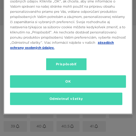
osobných údajov. Kliknite „OK”, ak chcete, aby sme informácie o
1/6
Vašom správaní na našej stránke mohli použiť na prípravu obsahu
personalizovaného priamo pre Vás, vrátane odporúčaní produktov
prispôsobených Vašim potrebám a záujmom, personalizovanej reklamy
Obrázky
360°
či zapamätania si vybraných preferencií. Svoje rozhodnutie aj
nastavenia týkajúce sa súborov cookie môžete kedykoľvek zmeniť, a to
kliknutím na „Prispôsobiť”. Ak nechcete dostávať personalizovanú
NIKE W LD-1000
ponuku produktov prispôsobenú Vašim preferenciám, vyberte možnosť
„Odmietnuť všetky”. Viac informácií nájdete v našich
zásadách
ochrany osobných údajov.
48,00 €
Prispôsobiť
Dostupné Farby
Ružová
OK
Vybrať veľkosť
EU
US
Odmietnuť všetky
36
36,5
37,5
38
38,5
39
40
40,5
41