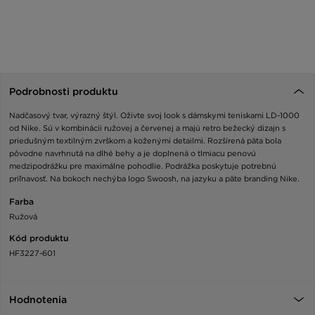
Podrobnosti produktu
Nadčasový tvar, výrazný štýl. Oživte svoj look s dámskymi teniskami LD-1000
od Nike. Sú v kombinácii ružovej a červenej a majú retro bežecký dizajn s
priedušným textilným zvrškom a koženými detailmi. Rozšírená päta bola
pôvodne navrhnutá na dlhé behy a je doplnená o tlmiacu penovú
medzipodrážku pre maximálne pohodlie. Podrážka poskytuje potrebnú
priľnavosť. Na bokoch nechýba logo Swoosh, na jazyku a päte branding Nike.
Farba
Ružová
Kód produktu
HF3227-601
Hodnotenia