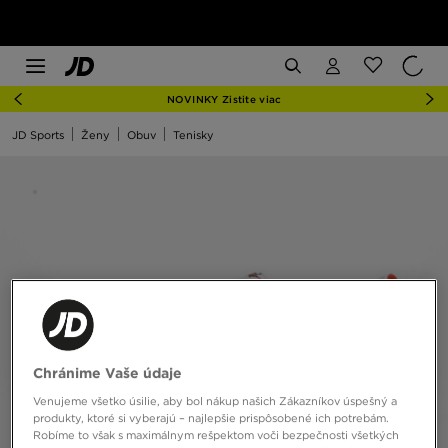
NOVINKY Zistite viac
JD Sports
Ženy
Obuv
Tenisky
Chránime Vaše údaje
Venujeme všetko úsilie, aby bol nákup našich Zákazníkov úspešný a
produkty, ktoré si vyberajú – najlepšie prispôsobené ich potrebám.
Robíme to však s maximálnym rešpektom voči bezpečnosti všetkých