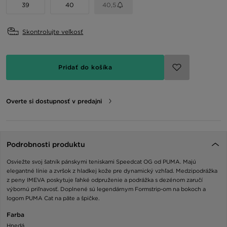
39
40
40,5
Skontrolujte veľkosť
Pridať do košíka
Overte si dostupnosť v predajni
Podrobnosti produktu
Osviežte svoj šatník pánskymi teniskami Speedcat OG od PUMA. Majú
elegantné línie a zvršok z hladkej kože pre dynamický vzhľad. Medzipodrážka
z peny IMEVA poskytuje ľahké odpruženie a podrážka s dezénom zaručí
výbornú priľnavosť. Doplnené sú legendárnym Formstrip-om na bokoch a
logom PUMA Cat na päte a špičke.
Farba
Hnedá