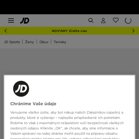
NOVINKY Zistite viac
JD Sports
Ženy
Obuv
Tenisky
Chránime Vaše údaje
Venujeme všetko úsilie, aby bol nákup našich Zákazníkov úspešný a
produkty, ktoré si vyberajú – najlepšie prispôsobené ich potrebám.
Robíme to však s maximálnym rešpektom voči bezpečnosti všetkých
osobných údajov. Kliknite „OK”, ak chcete, aby sme informácie o
Vašom správaní na našej stránke mohli použiť na prípravu obsahu
personalizovaného priamo pre Vás, vrátane odporúčaní produktov