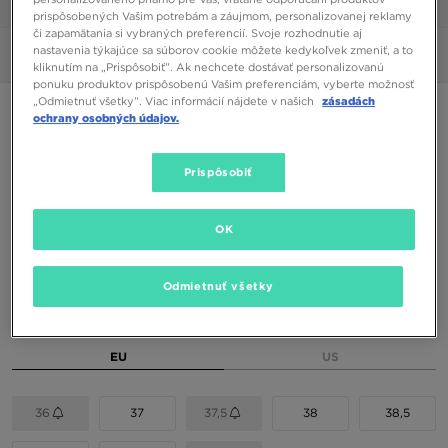
1/6
prispôsobených Vašim potrebám a záujmom, personalizovanej reklamy
či zapamätania si vybraných preferencií. Svoje rozhodnutie aj
nastavenia týkajúce sa súborov cookie môžete kedykoľvek zmeniť, a to
Obrázky
360°
kliknutím na „Prispôsobiť”. Ak nechcete dostávať personalizovanú
ponuku produktov prispôsobenú Vašim preferenciám, vyberte možnosť
„Odmietnuť všetky”. Viac informácií nájdete v našich
zásadách
PUMA SPEEDCAT OG
ochrany osobných údajov.
72,00 €
Prispôsobiť
84,00 €
-14%
(Najnižšia cena za 30 dní pred zľavou)
110,00 €
-35%
(Počiatočná cena)
OK
Dostupné Farby
Odmietnuť všetky
Vybrať veľkosť
EU
US
36
37
37,5
38
38,5